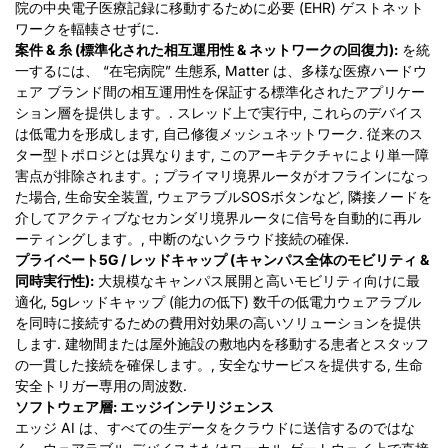
院の中央電子医療記録に移動するために必要 (EHR) ゲストネット
ワークを輻輳させずに.
案件 & 糸 (標準化された相互運用性 & ネットワークの回復力):
を統
一するには、 “在宅病院” 生態系, Matter は、多様な医療ハードウ
ェア ブランド間の相互運用性を保証する標準化されたアプリケー
ション層を提供します。. スレッド上で実行中, これらのデバイス
は低電力を形成します, 自己修復メッシュネットワーク.
従来のス
ター型トポロジとは異なります, このアーキテクチャにより単一障
害点が排除されます。; プライマリ境界ルータがオフラインになっ
た場合, 生命安全装置, ウェアラブルSOSボタンなど, 隣接ノードを
介してアクティブなセカンダリ境界ルータに信号を自動的に再ル
ーティングします。, 中断のないクラウド接続の確保.
プライベート5G / レッドキャップ (キャンパス全体のモビリティ &
同時実行性):
大規模なキャンパス展開と高いモビリティ向けに最
適化, 5gレッドキャップ (能力の低下) 数千の低電力ウェアラブル
を同時に接続するための費用対効果の高いソリューションを提供
します. 建物間または屋外施設の敷地内を移動する患者とスタッフ
の一貫した接続を確保します。, 安全なサービスを提供する, 生命
安全トリガー専用の周波数.
ソフトウェア層: エッジインテリジェンス
エッジ AI は、すべての生データをクラウドに送信するのではな