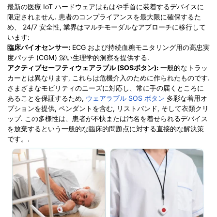
最新の医療 IoT ハードウェアはもはや手首に装着するデバイスに
限定されません. 患者のコンプライアンスを最大限に確保するた
め、 24/7 安全性, 業界はマルチモーダルなアプローチに移行して
います:
臨床バイオセンサー:
ECG および持続血糖モニタリング用の高忠実
度パッチ (CGM) 深い生理学的洞察を提供する.
アクティブセーフティウェアラブル (SOSボタン):
一般的なトラッ
カーとは異なります, これらは危機介入のために作られたものです.
さまざまなモビリティのニーズに対応し、常に手の届くところに
あることを保証するため,
ウェアラブル
SOS
ボタン
多彩な着用オ
プションを提供, ペンダントを含む, リストバンド, そして衣類クリ
ップ.
この多様性は、患者が不快または汚名を着せられるデバイス
を放棄するという一般的な臨床的問題点に対する直接的な解決策
です。.