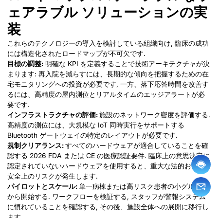
ェアラブル ソリューションの実
装
これらのテクノロジーの導入を検討している組織向け, 臨床の成功
には構造化されたロードマップが不可欠です.
目標の調整:
明確な KPI を定義することで技術アーキテクチャが決
まります: 再入院を減らすには、長期的な傾向を把握するための在
宅モニタリングへの投資が必要です, 一方、落下応答時間を改善す
るには、高精度の屋内測位とリアルタイムのエッジアラートが必
要です.
インフラストラクチャの評価:
施設のネットワーク密度を評価する.
高精度の測位には、大規模な IoT 同時実行をサポートする
Bluetooth ゲートウェイの特定のレイアウトが必要です.
規制クリアランス:
すべてのハードウェアが適合していることを確
認する 2026 FDA または CE の医療認証要件. 臨床上の意思決定に
認定されていないハードウェアを使用すると、重大な法的および
安全上のリスクが発生します.
パイロットとスケール:
単一病棟または高リスク患者の小グループ
から開始する. ワークフローを検証する, スタッフが警報システム
に慣れていることを確認する, その後、施設全体への展開に移行し
ます.