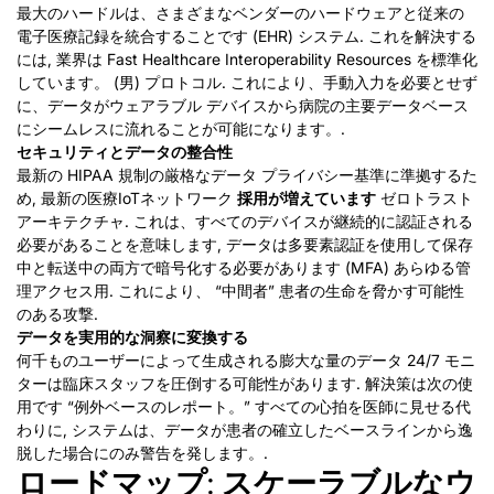
最大のハードルは、さまざまなベンダーのハードウェアと従来の
電子医療記録を統合することです (EHR) システム. これを解決する
には, 業界は Fast Healthcare Interoperability Resources を標準化
しています。 (男) プロトコル. これにより、手動入力を必要とせず
に、データがウェアラブル デバイスから病院の主要データベース
にシームレスに流れることが可能になります。.
セキュリティとデータの整合性
最新の HIPAA 規制の厳格なデータ プライバシー基準に準拠するた
め, 最新の医療IoTネットワーク
採用が増えています
ゼロトラスト
アーキテクチャ.
これは、すべてのデバイスが継続的に認証される
必要があることを意味します, データは多要素認証を使用して保存
中と転送中の両方で暗号化する必要があります (MFA) あらゆる管
理アクセス用. これにより、 “中間者” 患者の生命を脅かす可能性
のある攻撃.
データを実用的な洞察に変換する
何千ものユーザーによって生成される膨大な量のデータ 24/7 モニ
ターは臨床スタッフを圧倒する可能性があります. 解決策は次の使
用です “例外ベースのレポート。” すべての心拍を医師に見せる代
わりに, システムは、データが患者の確立したベースラインから逸
脱した場合にのみ警告を発します。.
ロードマップ: スケーラブルなウ