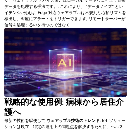
く、ウェアラブル デバイスまたはローカル ゲートウェイ上で直接
データを処理する手法です。. これにより、 “データノイズ” とレ
イテンシ. 例えば, Edge 対応ウェアラブルは不規則な心拍リズムを
検出し、即座にアラートをトリガーできます, リモートサーバーが
信号を処理するのを待つのではなく.
戦略的な使用例: 病棟から居住介
護へ
最新の技術を駆使して
ウェアラブル技術のトレンド
, IoT ソリュー
ションは現在、特定の運用上の問題点を解決するために、ヘルス