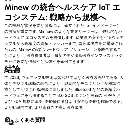
Minew の統合ヘルスケア IoT エ
コシステム: 戦略から規模へ
この複雑な状況を乗り切るには、確立された IoT イノベーターと
の提携が重要です. Minnew のような業界リーダーは、包括的なハ
ードウェア エコシステムを提供します, 従業員の安全を守るウェア
ラブルから高精度の資産トラッカーまで, 臨床環境専用に構築され
たもの. Minew の認定ハードウェア ソリューションを統合するこ
とにより、, 医療提供者は、最新のデジタル医療インフラストラク
チャに必要な信頼性と拡張性を確保できます。.
結論
で 2026, ウェアラブル技術は贅沢品ではなく医療必需品である. 人
体とデジタル診断の融合により、継続的なモニタリングが標準治
療として期待される段階に達しました. Bluetoothなどの高精度ハ
ードウェアを活用することで 6.0 SOS ボタンと最新の HIPAA お
よび FDA 規格に準拠, 医療提供者はより安全な医療を確保できる,
より効率的です, より応答性の高い医療環境.
よくある質問