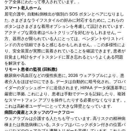
ケア全体にわたって導入されています。.
スマート老人ホーム
居宅介護中, 自動転倒検出が個別の SOS ボタンとペアになりまし
た. さまざまなライフスタイルの好みに対応するために, これらの
ボタンはさまざまな着用オプションを考慮して設計されています.
アクティブな居住者はベルトクリップを好むかもしれません, 一
方、器用さが限られている人にとっては、ペンダントやリストバ
ンドの方が信頼できると感じるかもしれません。. この多様性によ
り、安全装置が実際に装着されていることを確認できます, 患者が
目覚まし時計をナイトスタンドに置き忘れるというよくある問題
を解決する.
リモート患者の監視 (回転数)
糖尿病や高血圧などの慢性疾患に, 2026 ウェアラブルにより、患
者介入をほぼゼロにできる. データは自動的に暗号化され、プロバ
イダーのダッシュボードに送信されます, HIPAA データ保護基準に
厳密に準拠. これにより、患者は手動でデータを記録したり、複雑
なスマートフォン アプリを操作したりする必要がなくなります。,
これは高齢者ユーザーにとって大きな障壁となっています.
病院の資産とスタッフのワークフロー
ウェアラブルは介護する人たちも守っています. 高リスクの精神病
棟または救急病棟にいる, スタッフはパニックボタン付きの位置バ
ッジなどのウェアラブル遭難トリガーを装備しています. これらの