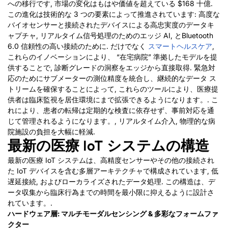
への移行です, 市場の変化はもはや価値を超えている $168 十億.
この進化は技術的な 3 つの要素によって推進されています: 高度な
バイオセンサーと接続されたデバイスによる高忠実度のデータキ
ャプチャ, リアルタイム信号処理のためのエッジ AI, とBluetooth
6.0 信頼性の高い接続のために.
だけでなく
スマートヘルスケア
,
これらのイノベーションにより、 “在宅病院” 準拠したモデルを提
供することで, 診断グレードの洞察をエッジから直接取得. 緊急対
応のためにサブメーターの測位精度を統合し、継続的なデータ ス
トリームを確保することによって, これらのツールにより、医療提
供者は臨床監視を居住環境にまで拡張できるようになります。. こ
れにより、患者の転帰は定期的な検査に依存せず、事前対応を通
じて管理されるようになります。, リアルタイム介入, 物理的な病
院施設の負担を大幅に軽減.
最新の医療 IoT システムの構造
最新の医療 IoT システムは、高精度センサーやその他の接続され
た IoT デバイスを含む多層アーキテクチャで構成されています, 低
遅延接続, およびローカライズされたデータ処理. この構造は、デ
ータ収集から臨床行為までの時間を最小限に抑えるように設計さ
れています。.
ハードウェア層: マルチモーダルセンシング & 多彩なフォームファ
クター