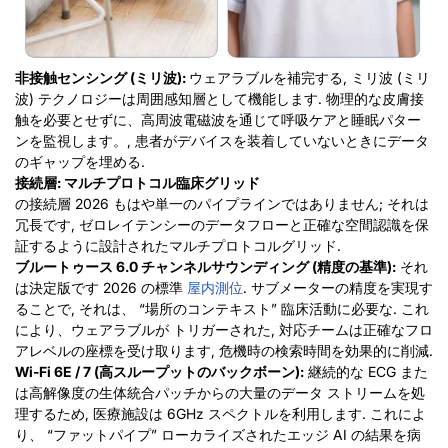
非接触センシング (ミリ波):
ウェアラブルを補完する, ミリ波 (ミリ
波) テクノロジーは周囲感知層として機能します. 物理的な皮膚接
触を必要とせずに、高周波電磁波を通じて呼吸ケアと睡眠パター
ンを監視します。, 患者がデバイスを装着していないときにデータ
のギャップを埋める.
接続層: マルチプロトコル臨床グリッド
の接続層 2026 もはや単一のパイプラインではありません; それは
冗長です, ゼロレイテンシーのデータフローと正確な空間認識を保
証するように設計されたマルチプロトコルグリッド.
ブルートゥース 6.0 チャンネルサウンディング (精度の基準):
それ
は決定版です 2026 の標準
屋内測位
. サブメーターの精度を実現す
ることで, それは、 “場所のコンテキスト” 臨床活動に必要な. これ
により、ウェアラブルが
トリガーされた
, 対応チームは正確なフロ
アレベルの座標を受け取ります, 危機時の検索時間を効果的に削減.
Wi-Fi 6E / 7 (高スループットのバックボーン):
継続的な ECG また
は高解像度の生体統合パッチからの大量のデータ ストリームを処
理するため, 医療施設は 6GHz スペクトルを利用します. これによ
り、 “ファットパイプ” ローカライズされたエッジ AI の結果を病