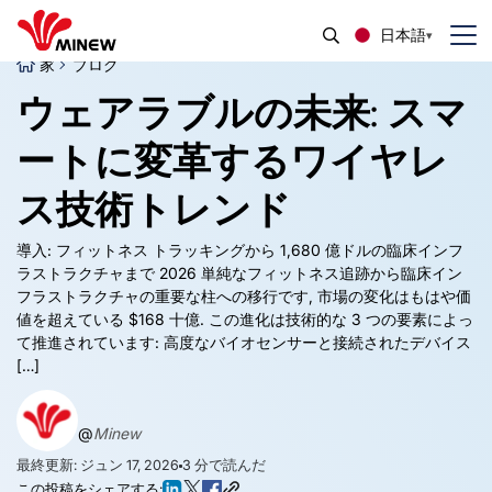
日本語
家
ブログ
ウェアラブルの未来: スマ
ートに変革するワイヤレ
ス技術トレンド
導入: フィットネス トラッキングから 1,680 億ドルの臨床インフ
ラストラクチャまで 2026 単純なフィットネス追跡から臨床イン
フラストラクチャの重要な柱への移行です, 市場の変化はもはや価
値を超えている $168 十億. この進化は技術的な 3 つの要素によっ
て推進されています: 高度なバイオセンサーと接続されたデバイス
[…]
@
Minew
最終更新: ジュン 17, 2026
3
分で読んだ
この投稿をシェアする: