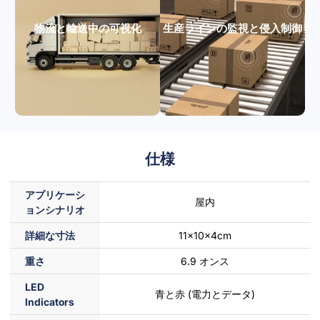
物流と輸送中の可視化
生産ラインの監視と侵入制御
仕様
アプリケーシ
屋内
ョンシナリオ
詳細な寸法
11x10x4cm
重さ
6.9 オンス
LED
青と赤 (電力とデータ)
lndicators