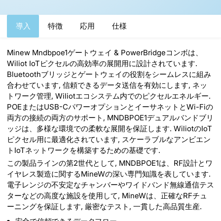
導入
特徴
応用
仕様
Minew Mndbpoe1ゲートウェイ & PowerBridgeコンボは、
Wiliot IoTピクセルの高効率の展開用に設計されています.
Bluetoothブリッジとゲートウェイの役割をシームレスに組み
合わせています, 信頼できるデータ送信を有効にします, ネッ
トワーク管理, Wiliotエコシステム内でのピクセルエネルギー.
POEまたはUSB-CパワーオプションとイーサネットとWi-Fiの
両方の接続の両方のサポート, MNDBPOE1デュアルバンドブリ
ッジは、多様な環境での柔軟な展開を保証します. WiliotのIoT
ピクセル用に最適化されています, スケーラブルなアンビエン
トIoTネットワークを構築するための基礎です.
この製品ラインの第2世代として, MNDBPOE1は、RF設計とワ
イヤレス製造に関するMineWの深い専門知識を表しています.
電子レンジの不安定なチャンバーやワイドバンド無線通信テス
ターなどの高度な施設を使用して, MineWは、正確なRFチュ
ーニングを保証します, 厳密なテスト, 一貫した高品質生産.