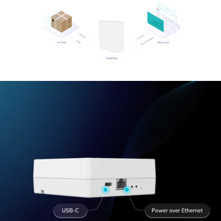
Wiliot IoTピクセル
Wiliot Cloud