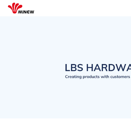
LORA信号検出
RSSI/SNR/パケットロス率