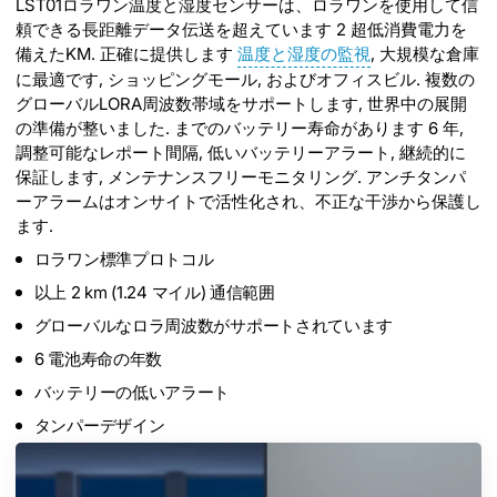
LST01ロラワン温度と湿度センサーは、ロラワンを使用して信
頼できる長距離データ伝送を超えています 2 超低消費電力を
備えたKM. 正確に提供します
温度と湿度の監視
, 大規模な倉庫
に最適です, ショッピングモール, およびオフィスビル. 複数の
グローバルLORA周波数帯域をサポートします, 世界中の展開
の準備が整いました. までのバッテリー寿命があります 6 年,
調整可能なレポート間隔, 低いバッテリーアラート, 継続的に
保証します, メンテナンスフリーモニタリング. アンチタンパ
ーアラームはオンサイトで活性化され、不正な干渉から保護し
ます.
ロラワン標準プロトコル
以上 2 km (1.24 マイル) 通信範囲
グローバルなロラ周波数がサポートされています
6 電池寿命の年数
バッテリーの低いアラート
タンパーデザイン