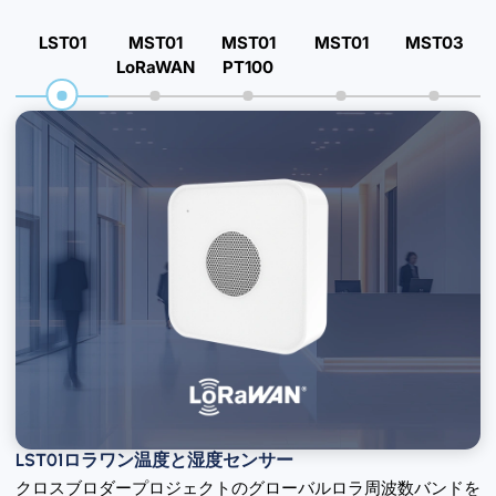
LST01
MST01
MST01
MST01
MST03
LoRaWAN
PT100
LST01ロラワン温度と湿度センサー
クロスブロダープロジェクトのグローバルロラ周波数バンドを