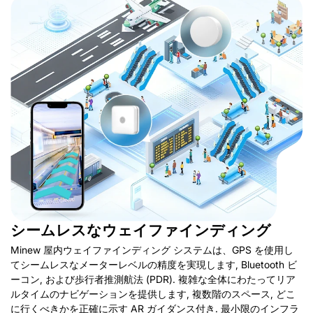
3
1
2
4
複雑な端末レイアウト
予測できないトロリー
リアルタイム追跡の欠
手荷物の可視性が制限
の空き状況
如
されている
道案内に苦戦する乗客, 遅
トロリーが散乱している
荷物用トラクターやその
荷物の紛失または遅延は
延や混雑につながる.
ことが多い, 見つけるのが
他の地上支援機器は監視
依然として顧客の不満と
難しい, 再配布には時間が
が難しい, 派遣効率に影響
運営コストの大きな原因
かかる.
を与える.
となっています.
シームレスなウェイファインディング
Minew 屋内ウェイファインディング システムは、GPS を使用し
てシームレスなメーターレベルの精度を実現します, Bluetooth ビ
ーコン, および歩行者推測航法 (PDR). 複雑な全体にわたってリア
ルタイムのナビゲーションを提供します, 複数階のスペース, どこ
に行くべきかを正確に示す AR ガイダンス付き. 最小限のインフラ