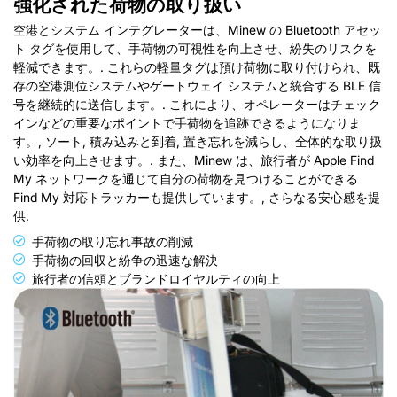
強化された荷物の取り扱い
空港とシステム インテグレーターは、Minew の Bluetooth アセッ
ト タグを使用して、手荷物の可視性を向上させ、紛失のリスクを
軽減できます。. これらの軽量タグは預け荷物に取り付けられ、既
存の空港測位システムやゲートウェイ システムと統合する BLE 信
号を継続的に送信します。. これにより、オペレーターはチェック
インなどの重要なポイントで手荷物を追跡できるようになりま
す。, ソート, 積み込みと到着, 置き忘れを減らし、全体的な取り扱
い効率を向上させます。. また、Minew は、旅行者が Apple Find
My ネットワークを通じて自分の荷物を見つけることができる
Find My 対応トラッカーも提供しています。, さらなる安心感を提
供.
手荷物の取り忘れ事故の削減
手荷物の回収と紛争の迅速な解決
旅行者の信頼とブランドロイヤルティの向上