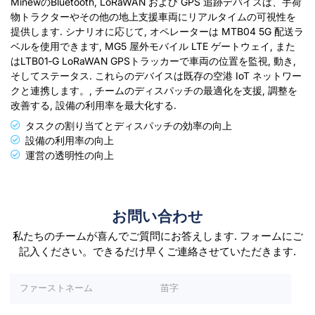
MinewのBluetooth, LoRaWAN および GPS 追跡デバイスは、手荷
物トラクターやその他の地上支援車両にリアルタイムの可視性を
提供します. シナリオに応じて, オペレーターは MTB04 5G 配送ラ
ベルを使用できます, MG5 屋外モバイル LTE ゲートウェイ, また
はLTB01‑G LoRaWAN GPSトラッカーで車両の位置を監視, 動き,
そしてステータス. これらのデバイスは既存の空港 IoT ネットワー
クと連携します。, チームのディスパッチの最適化を支援, 調整を
改善する, 設備の利用率を最大化する.
タスクの割り当てとディスパッチの効率の向上
設備の利用率の向上
運営の透明性の向上
お問い合わせ
私たちのチームが喜んでご質問にお答えします. フォームにご
記入ください。できるだけ早くご連絡させていただきます.
このフィールドは空のままにしてください.