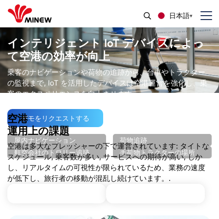
日本語
インテリジェント IoT デバイスによっ
て空港の効率が向上
乗客のナビゲーションや荷物の追跡から、台車やトラクター
の監視まで, IoT を活用したデバイスは空港運営を強化し、乗
客のエクスペリエンスを向上させます.
空港
デモをリクエストする
運用上の課題
屋内ナビゲーション
荷物追跡
空港は多大なプレッシャーの下で運営されています: タイトな
航空会社のトロリー追跡
手荷物トラクターの場所
スケジュール, 乗客数が多い, サービスへの期待が高い, しか
し、リアルタイムの可視性が限られているため、業務の速度
が低下し、旅行者の移動が混乱し続けています。.