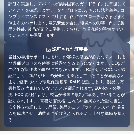
評価を実施し、デバイスが業界固有のガイドラインに準拠して
いることを確認します。, 安全プロトコル, および法的義務. コ
ンプライアンステストに対する当社のアプローチはさまざまな
側面をカバーします, 電気安全を含む, 環境への影響, そして製
品の性能, 製品が完全に準拠しており、市場流通の準備ができ
ていることを保証します.
認可された証明書
当社の専用サポートにより、お客様の製品が必要なテストおよ
び評価プロセスを確実に通過できるようになります。, CEなど
の必要な証明書の取得につながります。, RoHS, とFCC. CE 認
証により、製品が EU の安全性を満たしていることが確認され
ます, 健康, および環境保護基準. RoHS 認証により、製品に有
害物質が含まれていないことが保証されます, EU指令への準
拠. FCC 認証により、製品が米国の規制に準拠していることが
証明されます。. 電磁妨害規格. これらの認可された証明書は
安全性を検証します, 品質, 製品のコンプライアンスと, 市場投
入を成功させ、消費者に受け入れられるよう十分な準備を整え
る.