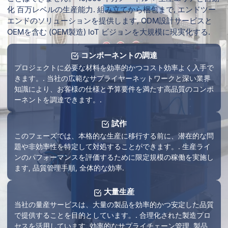
化 百万レベルの生産能力. 組み立てから梱包まで, エンドツー
エンドのソリューションを提供します, ODM設計サービスと
OEMを含む (OEM製造) IoT ビジョンを大規模に現実化する.
コンポーネントの調達
プロジェクトに必要な材料を効率的かつコスト効率よく入手で
きます。. 当社の広範なサプライヤーネットワークと深い業界
知識により、お客様の仕様と予算要件を満たす高品質のコンポ
ーネントを調達できます。.
試作
このフェーズでは、本格的な生産に移行する前に、潜在的な問
題や非効率性を特定して対処することができます。. 生産ライ
ンのパフォーマンスを評価するために限定規模の稼働を実施し
ます, 品質管理手順, 全体的な効率.
大量生産
当社の量産サービスは、大量の製品を効率的かつ安定した品質
で提供することを目的としています。. 合理化された製造プロ
セスを活用しています, 効率的なサプライチェーン管理, 製品