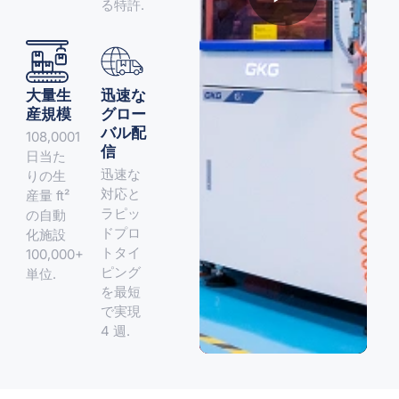
る特許.
大量生
迅速な
産規模
グロー
バル配
108,0001
信
日当た
迅速な
りの生
対応と
産量 ft²
ラピッ
の自動
ドプロ
化施設
トタイ
100,000+
ピング
単位.
を最短
で実現
4 週.