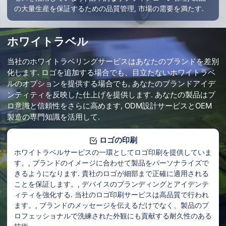
の大量生産を保証するための品質管理, 市場の需要を満たす.
ホワイトラベル
当社のホワイトラベリングサービスはあなたのブランドを差別
化します. ロゴを追加する場合でも、目立たないホワイトラベ
ルのオプションを提供する場合でも, あなたのブランドアイデ
ンティティを反映した仕上げを提供します. あなたの製品はプ
ロ意識と信頼性をさらに高めます, ODM設計サービスとOEM
製造の専門知識を活用して.
ロゴの印刷
ホワイトラベルサービスの一環としてロゴ印刷を提供していま
す。, ブランドのイメージに合わせて製品をパーソナライズで
きるようになります. 貴社のロゴが細部まで正確に適用される
ことを保証します。, デバイスのブランディングとアイデンテ
ィティを強化する. 当社のロゴ印刷サービスは高品質で行われ
ます。, ブランドのメッセージを伝えるだけでなく、製品のプ
ロフェッショナルで洗練された外観にも貢献する耐久性のある