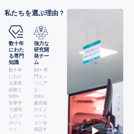
私たちを選ぶ理由 ?
数十年
強力な
にわた
研究開
る専門
発チー
知識
ム
数十年
80+ 専
にわた
門エン
る業界
ジニア
経験と
と
500+
200+
世界中
最先端
で成功
のイノ
したプ
ベーシ
ロジェ
ョンを
▶
クト.
保証す