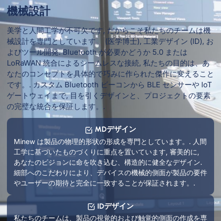
機械設計
美学と人間工学が不可欠です, だからこそ私たちのチームは機
械設計を専門としています。 (医学博士), 工業デザイン (ID), お
よびツール開発. Bluetooth が必要かどうか 5.0 または
LoRaWAN 統合によるシームレスな接続, 私たちの目的は、あ
なたのコンセプトを具体的で巧みに作られた傑作に変えること
です。. カスタム Bluetooth ビーコンから BLE センサーや IoT
ゲートウェイまで, 目を引くデザインと、プロジェクトの要素
の完璧な統合を保証します。.
MDデザイン
Minew は製品の物理的形状の形成を専門としています。. 人間
工学に基づいたものづくりに重点を置いています, 審美的に,
あなたのビジョンに命を吹き込む、構造的に健全なデザイン.
細部へのこだわりにより、デバイスの機械的側面が製品の要件
やユーザーの期待と完全に一致することが保証されます。.
IDデザイン
私たちのチームは、製品の視覚的および触覚的側面の作成を専