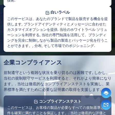
技術.
白いラベル
このサービスは、あなたのブランドで製品を販売する機会を提
供します, ブランドアイデンティティとメッセージに合わせた
カスタマイズオプションを提供. 当社のホワイトラベル ソリュ
ーションを利用する, 当社の専門知識を活用して、ブランディ
ングを完全に制御しながら製品の製造とパッケージ化を行うこ
とができます。, 分布, そして市場でのポジショニング.
企業コンプライアンス
規制遵守という複雑な状況を乗り切るのは困難です, しかし、
当社の規制順守サービスを利用すると、それがより簡単になり
ます。. 当社は徹底的なコンプライアンステストを実施し、業
界標準を満たすために必要な証明書の取得を支援します。.
コンプライアンステスト
このサービスは、お客様の製品が必要なすべての規制基準と要
件を確実に満たすことを保証します。. 当社は徹底的な評価と