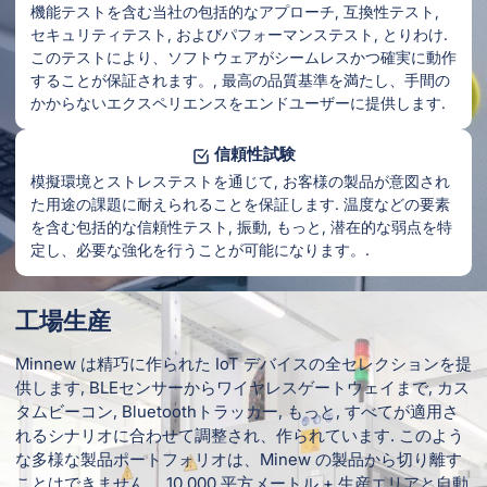
機能テストを含む当社の包括的なアプローチ, 互換性テスト,
セキュリティテスト, およびパフォーマンステスト, とりわけ.
このテストにより、ソフトウェアがシームレスかつ確実に動作
することが保証されます。, 最高の品質基準を満たし、手間の
かからないエクスペリエンスをエンドユーザーに提供します.
信頼性試験
模擬環境とストレステストを通じて, お客様の製品が意図され
た用途の課題に耐えられることを保証します. 温度などの要素
を含む包括的な信頼性テスト, 振動, もっと, 潜在的な弱点を特
定し、必要な強化を行うことが可能になります。.
工場生産
Minnew は精巧に作られた IoT デバイスの全セレクションを提
供します, BLEセンサーからワイヤレスゲートウェイまで, カス
タムビーコン, Bluetoothトラッカー, もっと, すべてが適用さ
れるシナリオに合わせて調整され、作られています. このよう
な多様な製品ポートフォリオは、Minew の製品から切り離す
ことはできません。 10,000 平方メートル + 生産エリアと自動