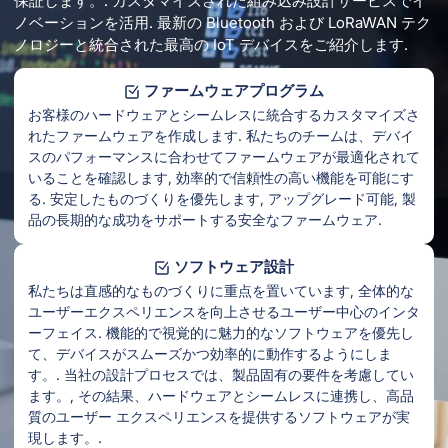
保証します。. カスタマイズされた組み込み設計サービスでイ
ノベーションを活用. 最新の Bluetooth および LoRaWAN テク
ノロジーと統合された最高の IoT デバイスをご紹介します.
ファームウェアプログラム
お客様のハードウェアとシームレスに統合するカスタマイズさ
れたファームウェアを作成します. 私たちのチームは、デバイ
スのパフォーマンスに合わせてファームウェアが最適化されて
いることを確認します, 効率的で信頼性の高い機能を可能にす
る. 安定したものづくりを優先します, アップグレード可能, 製
品の長期的な成功をサポートする安全なファームウェア.
ソフトウェア設計
私たちは直感的なものづくりに重点を置いています, 全体的な
ユーザーエクスペリエンスを向上させるユーザー中心のインタ
ーフェイス. 機能的で視覚的に魅力的なソフトウェアを優先し
て、デバイスがスムーズかつ効率的に動作するようにしま
す。. 当社の設計プロセスでは、製品固有の要件を考慮してい
ます。, その結果、ハードウェアとシームレスに連携し、高品
質のユーザー エクスペリエンスを提供するソフトウェアが実
現します。.