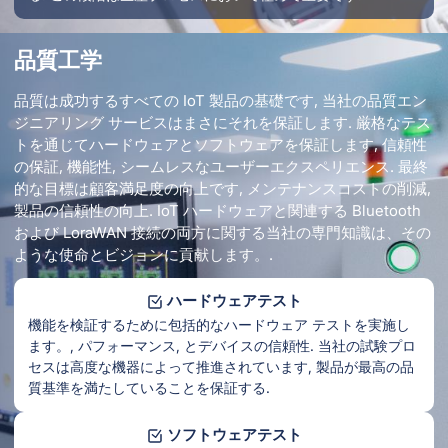
品質工学
品質は成功するすべての IoT 製品の基礎です, 当社の品質エン
ジニアリング サービスはまさにそれを保証します. 厳格なテス
トを通じてハードウェアとソフトウェアを保証します, 信頼性
の保証, 機能性, シームレスなユーザーエクスペリエンス. 最終
的な目標は顧客満足度の向上です, メンテナンスコストの削減,
製品の信頼性の向上. IoT ハードウェアと関連する Bluetooth
および LoraWAN 接続の両方に関する当社の専門知識は、その
ような使命とビジョンに貢献します。.
ハードウェアテスト
機能を検証するために包括的なハードウェア テストを実施し
ます。, パフォーマンス, とデバイスの信頼性. 当社の試験プロ
セスは高度な機器によって推進されています, 製品が最高の品
質基準を満たしていることを保証する.
ソフトウェアテスト