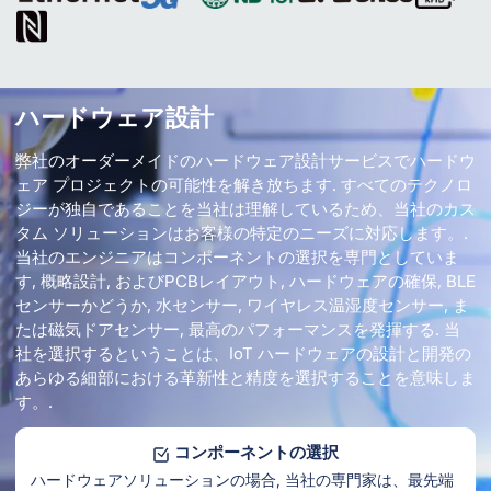
ハードウェア設計
弊社のオーダーメイドのハードウェア設計サービスでハードウ
ェア プロジェクトの可能性を解き放ちます. すべてのテクノロ
ジーが独自であることを当社は理解しているため、当社のカス
タム ソリューションはお客様の特定のニーズに対応します。.
当社のエンジニアはコンポーネントの選択を専門としていま
す, 概略設計, およびPCBレイアウト, ハードウェアの確保, BLE
センサーかどうか, 水センサー, ワイヤレス温湿度センサー, ま
たは磁気ドアセンサー, 最高のパフォーマンスを発揮する. 当
社を選択するということは、IoT ハードウェアの設計と開発の
あらゆる細部における革新性と精度を選択することを意味しま
す。.
コンポーネントの選択
ハードウェアソリューションの場合, 当社の専門家は、最先端