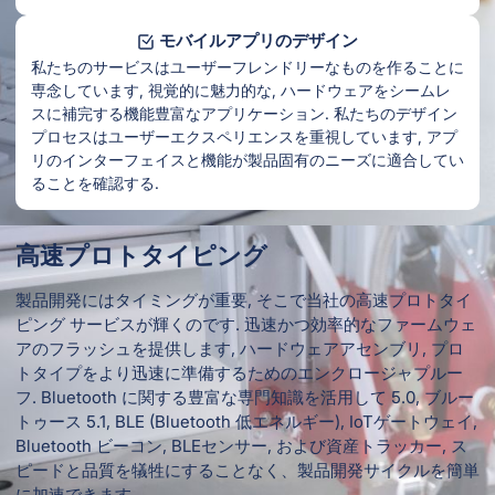
モバイルアプリのデザイン
私たちのサービスはユーザーフレンドリーなものを作ることに
専念しています, 視覚的に魅力的な, ハードウェアをシームレ
スに補完する機能豊富なアプリケーション. 私たちのデザイン
プロセスはユーザーエクスペリエンスを重視しています, アプ
リのインターフェイスと機能が製品固有のニーズに適合してい
ることを確認する.
高速プロトタイピング
製品開発にはタイミングが重要, そこで当社の高速プロトタイ
ピング サービスが輝くのです. 迅速かつ効率的なファームウェ
アのフラッシュを提供します, ハードウェアアセンブリ, プロ
トタイプをより迅速に準備するためのエンクロージャプルー
フ. Bluetooth に関する豊富な専門知識を活用して 5.0, ブルー
トゥース 5.1, BLE (Bluetooth 低エネルギー), IoTゲートウェイ,
Bluetooth ビーコン, BLEセンサー, および資産トラッカー, ス
ピードと品質を犠牲にすることなく、製品開発サイクルを簡単
に加速できます。.