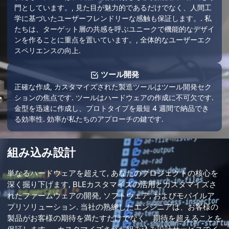
門としています。, 見た目が魅力的であるだけでなく、人間工
学に基づいたユーザーフレンドリーな感触も保証します。. 私
たちは、ターゲット層の共感を呼ぶユニークで機能的なデザイ
ンを作ることに重点を置いています。, 全体的なユーザーエク
スペリエンスの向上.
ツール開発
正確な作成, カスタマイズされた製造ツールはツール開発セク
ションの焦点です. ツールはハードウェアの作成に不可欠です.
金型を迅速に作成し、プロトタイプを最短 4 週間で納品でき
る効率性. 効率が私たちのアプローチの鍵です.
組み込み設計
単なるハードウェアを超えて, あなたのプロジェクトの核心を
深く掘り下げます, BLEカスタマイズの活用とカスタマイズさ
れたファームウェアの開発, ソフトウェア, およびモバイルア
プリソリューション. 当社の熟練したエンジニアは、お客様の
製品がお客様の期待を満たすだけでなく、期待を超えることを