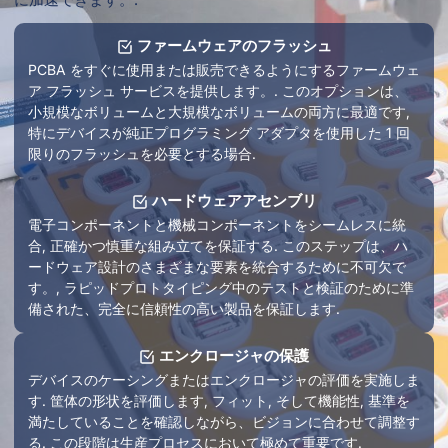
ファームウェアのフラッシュ
PCBA をすぐに使用または販売できるようにするファームウェ
ア フラッシュ サービスを提供します。. このオプションは、
小規模なボリュームと大規模なボリュームの両方に最適です,
特にデバイスが純正プログラミング アダプタを使用した 1 回
限りのフラッシュを必要とする場合.
ハードウェアアセンブリ
電子コンポーネントと機械コンポーネントをシームレスに統
合, 正確かつ慎重な組み立てを保証する. このステップは、ハ
ードウェア設計のさまざまな要素を統合するために不可欠で
す。, ラピッドプロトタイピング中のテストと検証のために準
備された、完全に信頼性の高い製品を保証します.
エンクロージャの保護
デバイスのケーシングまたはエンクロージャの評価を実施しま
す. 筐体の形状を評価します, フィット, そして機能性, 基準を
満たしていることを確認しながら、ビジョンに合わせて調整す
る. この段階は生産プロセスにおいて極めて重要です.