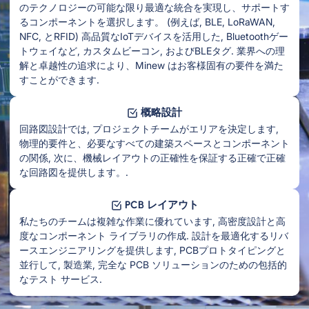
のテクノロジーの可能な限り最適な統合を実現し、サポートす
るコンポーネントを選択します。 (例えば, BLE, LoRaWAN,
NFC, とRFID) 高品質なIoTデバイスを活用した, Bluetoothゲー
トウェイなど, カスタムビーコン, およびBLEタグ. 業界への理
解と卓越性の追求により、Minew はお客様固有の要件を満た
すことができます.
概略設計
回路図設計では, プロジェクトチームがエリアを決定します,
物理的要件と、必要なすべての建築スペースとコンポーネント
の関係, 次に、機械レイアウトの正確性を保証する正確で正確
な回路図を提供します。.
PCB レイアウト
私たちのチームは複雑な作業に優れています, 高密度設計と高
度なコンポーネント ライブラリの作成. 設計を最適化するリバ
ースエンジニアリングを提供します, PCBプロトタイピングと
並行して, 製造業, 完全な PCB ソリューションのための包括的
なテスト サービス.