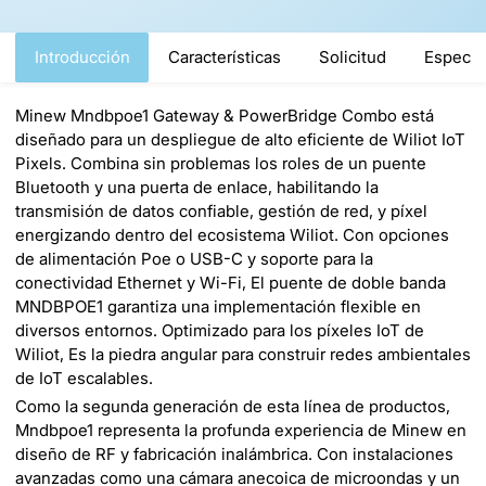
Introducción
Características
Solicitud
Especif
Minew Mndbpoe1 Gateway & PowerBridge Combo está
diseñado para un despliegue de alto eficiente de Wiliot IoT
Pixels. Combina sin problemas los roles de un puente
Bluetooth y una puerta de enlace, habilitando la
transmisión de datos confiable, gestión de red, y píxel
energizando dentro del ecosistema Wiliot. Con opciones
de alimentación Poe o USB-C y soporte para la
conectividad Ethernet y Wi-Fi, El puente de doble banda
MNDBPOE1 garantiza una implementación flexible en
diversos entornos. Optimizado para los píxeles IoT de
Wiliot, Es la piedra angular para construir redes ambientales
de IoT escalables.
Como la segunda generación de esta línea de productos,
Mndbpoe1 representa la profunda experiencia de Minew en
diseño de RF y fabricación inalámbrica. Con instalaciones
avanzadas como una cámara anecoica de microondas y un