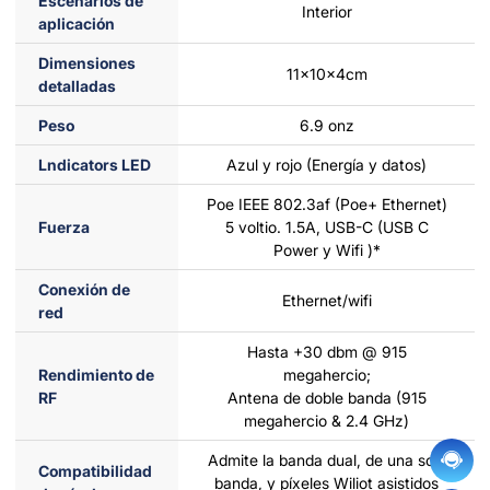
Escenarios de
Interior
aplicación
Dimensiones
11x10x4cm
detalladas
Peso
6.9 onz
Lndicators LED
Azul y rojo (Energía y datos)
Poe IEEE 802.3af (Poe+ Ethernet)
Fuerza
5 voltio. 1.5A, USB-C (USB C
Power y Wifi )*
Conexión de
Ethernet/wifi
red
Hasta +30 dbm @ 915
Rendimiento de
megahercio;
RF
Antena de doble banda (915
megahercio & 2.4 GHz)
Admite la banda dual, de una sola
Compatibilidad
banda, y píxeles Wiliot asistidos