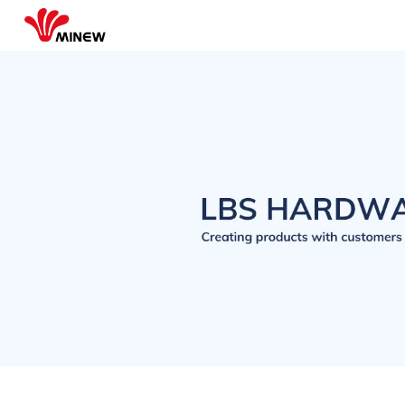
Обнаружение сигнала LoRa
RSSI/SNR/коэффициент потери пакетов