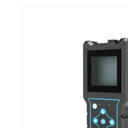
Расположение точек измерения