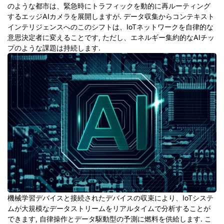
のような都市は、緊急時にトラフィックを動的に再ルーティング
するエッジAIカメラを展開しますが. データ収集からコンテキスト
インテリジェンスへのこのシフトは、IoTネットワークを自律的な
意思決定者に変えることです, ただし、エネルギー集約的なAIチッ
プのような課題は持続します.
機械学習デバイスと接続されたデバイスの収束により、IoTシステ
ムが大規模なデータストリームをリアルタイムで分析することが
できます, 自律操作とデータ駆動型の予測に燃料を供給します. こ