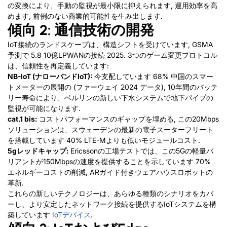
の変換により、手動の監視が最小限に抑えられます, 運用効率を高
めます, 前例のない商業的可能性を生み出します.
傾向 2: 通信技術の開発
IoT接続のランドスケープは、構造シフトを受けています, GSMA
予測で 5.8 10億LPWANの接続 2025. 3つのゲーム変更プロトコル
は、信頼性を再定義しています:
NB-IoT (ナローバンドIoT):
今支配しています 68% 中国のスマー
トメーターの展開の (ファーウェイ 2024 データ), 10年間のバッテ
リー寿命により、ベルリンの新しい下水システムで地下パイプの
監視が可能になります.
cat.1 bis:
コストパフォーマンスのギャップを埋める, この20Mbps
ソリューションは、スウェーデンの最新の電子スーターフリート
を搭載しています 40% LTE-Mよりも低いモジュールコスト.
5gレッドキャップ:
Ericssonの工場テストでは、この5Gの軽量バ
リアントが150Mbpsの速度を提供することを示しています 70%
エネルギーコストの削減, ARガイド付きウェアハウスロボットの
革新.
これらの新しいテクノロジーは、あらゆる種類のシナリオをカバ
ーし、より安定したネットワーク接続を提供するIoTシステムを構
築しています
IoTデバイス
.