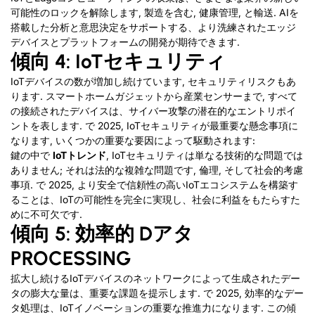
可能性のロックを解除します, 製造を含む, 健康管理, と輸送. AIを
搭載した分析と意思決定をサポートする、より洗練されたエッジ
デバイスとプラットフォームの開発が期待できます.
傾向 4
:
IoTセキュリティ
IoTデバイスの数が増加し続けています, セキュリティリスクもあ
ります. スマートホームガジェットから産業センサーまで, すべて
の接続されたデバイスは、サイバー攻撃の潜在的なエントリポイ
ントを表します. で 2025, IoTセキュリティが最重要な懸念事項に
なります, いくつかの重要な要因によって駆動されます:
鍵の中で
IoTトレンド
, IoTセキュリティは単なる技術的な問題では
ありません; それは法的な複雑な問題です, 倫理, そして社会的考慮
事項. で 2025, より安全で信頼性の高いIoTエコシステムを構築す
ることは、IoTの可能性を完全に実現し、社会に利益をもたらすた
めに不可欠です.
傾向 5
: 効率的
D
アタ
P
ROCESSING
拡大し続けるIoTデバイスのネットワークによって生成されたデー
タの膨大な量は、重要な課題を提示します. で 2025, 効率的なデー
タ処理は、IoTイノベーションの重要な推進力になります. この傾