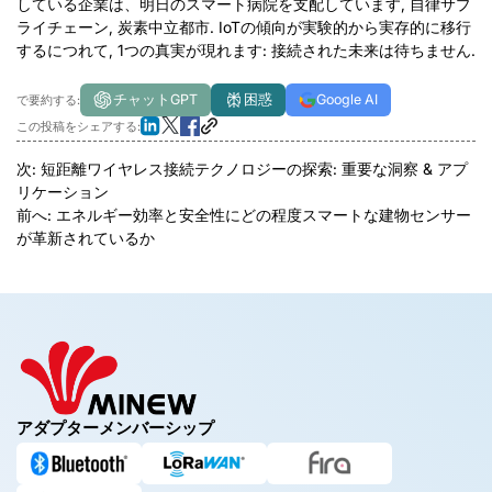
している企業は、明日のスマート病院を支配しています, 自律サプ
ライチェーン, 炭素中立都市. IoTの傾向が実験的から実存的に移行
するにつれて, 1つの真実が現れます: 接続された未来は待ちません.
チャットGPT
困惑
Google AI
で要約する:
この投稿をシェアする:
次:
短距離ワイヤレス接続テクノロジーの探索: 重要な洞察 & アプ
リケーション
前へ:
エネルギー効率と安全性にどの程度スマートな建物センサー
が革新されているか
アダプターメンバーシップ