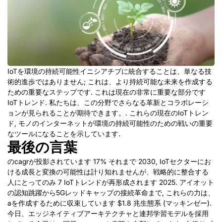
IoTを環境の持続可能性イニシアチブに統合することは、単なる技
術的進歩ではありません; これは、より持続可能な未来を作成する
ための重要なステップです. これは現在の非常に重要な部分です
IoTトレンド. 私たちは、この分野でさらなる革新とコラボレーシ
ョンが見られることが期待できます。. これらの現在のIoTトレン
ド, モノのインターネットが環境の持続可能性のための戦いの重要
なツールになることを示しています.
最後の言葉
のcagrが投影されています 17% それまで 2030, IoTセクターにお
ける成長と変換の可能性は計り知れませんが、戦略的に整合する
人にとってのみ 7 IoTトレンドが再形成されます 2025. アイオット
の認知跳躍から5Gレッドキャップの接続革命まで, これらの力は、
aを作成するために収束しています $1.8 兆生態系 (マッキンゼー).
今日、エッジネイティブアーキテクチャと連邦学習モデルを採用