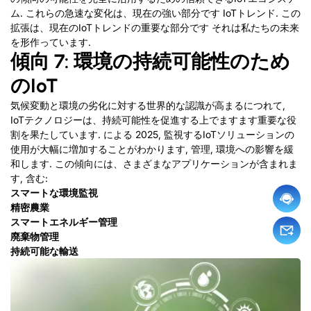
ム. これらの急速な変化は、現在の強い部分です
IoTトレンド. この
拡張は、現在のIoTトレンドの重要な部分です
それは私たちの未来
を形作っています.
傾向 7: 環境の持続可能性のため
のIoT
気候変動と環境の劣化に対する世界的な認識が高まるにつれて,
IoTテクノロジーは、持続可能性を促進する上でますます重要な役
割を果たしています. による 2025, 監視するIoTソリューションの
使用が大幅に増加することがわかります, 管理, 環境への影響を緩
和します. この傾向には、さまざまなアプリケーションが含まれま
す, 含む:
スマートな環境監視
精密農業
スマートエネルギー管理
廃棄物管理
持続可能な輸送