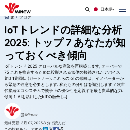
日本語
家
ブログ
IoTトレンドの詳細な分析
2025: トップ 7 あなたが知
っておくべき傾向
IoTトレンド 2025 グローバルな産業を再構築します, オーバーで
75 これを推進するために投影される10億の接続されたデバイス
$1.1 1兆回転 (ガートナー). これらのIoTの傾向は、イノベーターか
ら緊急の注意を必要とします. 私たちの分析はを識別します 7 次世
代接続エコシステムで競争上の優位性を定義する最も変革的な力.
傾向 1: AIを活用したIoTの融合 […]
@
Minew
最終更新: 3月 07, 2025
3
分で読んだ
この投稿をシェアする: