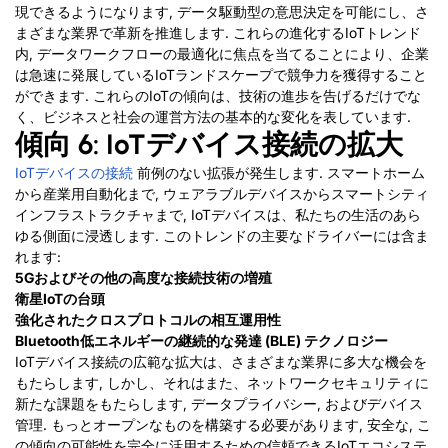
現できるようになります, データ駆動型の意思決定を可能にし、さ
まざまな業界で革新を推進します. これらの進化するIoTトレンド
内, データワークフローの最適化に焦点を当てることにより、企業
は急速に発展しているIoTランドスケープで競争力を獲得すること
ができます. これらのIoTの傾向は、技術の進歩を告げるだけでな
く、ビジネスと社会の運営方法の基本的な変化を表しています.
傾向 6
: IoTデバイス接続の拡大
IoTデバイスの接続
前例のない拡張が発生します. スマートホーム
から産業用自動化まで, ウェアラブルデバイスからスマートシティ
インフラストラクチャまで, IoTデバイスは、私たちの生活のあら
ゆる側面に浸透します. このトレンドの主要なドライバーには含ま
れます:
5Gおよびその他の高度な接続技術の増殖
衛星IoTの台頭
強化されたクロスプロトコルの相互運用性
Bluetooth低エネルギーの継続的な発達 (BLE) テクノロジー
IoTデバイス接続の広範な拡大は、さまざまな業界に多大な機会を
もたらします, しかし、それはまた、ネットワークセキュリティに
新たな課題をもたらします, データプライバシー, およびデバイス
管理. もっとオープンなものを構築する必要があります, 安全な, こ
の傾向の可能性を完全に活用するための信頼できるIoTエコシステ