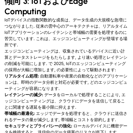
傾向 3: IoTおよびEdge
Computing
IoTデバイスの指数関数的な成長は、データ生成の大規模な急増に
つながりました. 従来の雲中心のアーキテクチャは、リアルタイム
IoTアプリケーションのレイテンシと帯域幅の需要を処理するのに
苦労しています. これは、エッジコンピューティングが登場する場
所です.
エッジコンピューティングは、収集されているデバイスに近い計
算とデータストレージをもたらします, より速い処理とレイテンシ
の削減を可能にします. で 2025, IoTのエッジコンピューティング
の採用が大幅に増加します, の必要性によって駆動されます:
リアルタイム処理:
自動運転車や産業の自動化などのアプリケーシ
ョンは、即時のデータ分析と対応が必要です, どのエッジコンピュ
ーティングが容易になります.
レイテンシーの減少:
データをローカルで処理することにより, エ
ッジコンピューティングは、クラウドにデータを送信して戻るこ
とに関連する遅延を最小限に抑えます.
帯域幅の最適化:
エッジでデータを処理すると、クラウドに送信さ
れるデータの量が減少します, 帯域幅とコストを節約します.
セキュリティとプライバシーの強化:
ローカルデバイスに機密デー
タを維持すると、送信中のデータ侵害のリスクが低下します.