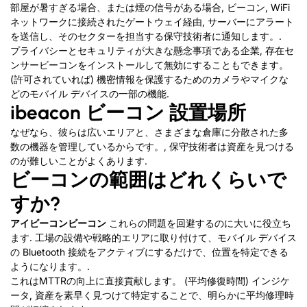
部屋が暑すぎる場合、または煙の信号がある場合, ビーコン, WiFi
ネットワークに接続されたゲートウェイ経由, サーバーにアラート
を送信し、そのセクターを担当する保守技術者に通知します。.
プライバシーとセキュリティが大きな懸念事項である企業, 存在セ
ンサービーコンをインストールして無効にすることもできます。
(許可されていれば) 機密情報を保護するためのカメラやマイクな
どのモバイル デバイスの一部の機能.
ibeacon ビーコン 設置場所
なぜなら、彼らは広いエリアと、さまざまな倉庫に分散された多
数の機器を管理しているからです。, 保守技術者は資産を見つける
のが難しいことがよくあります.
ビーコンの範囲はどれくらいで
すか?
アイビーコンビーコン
これらの問題を回避するのに大いに役立ち
ます. 工場の設備や戦略的エリアに取り付けて、モバイル デバイス
の Bluetooth 接続をアクティブにするだけで、位置を特定できる
ようになります。.
これはMTTRの向上に直接貢献します。 (平均修復時間) インジケ
ータ, 資産を素早く見つけて特定することで、明らかに平均修理時