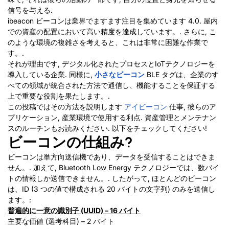
信号を与える.
ibeacon ビーコンは業界でますます注目を集めています 4.0. 屋内
での資産の配置において高い精度を達成しています。. さらに, こ
のような環境の複雑さを考えると、これは非常に困難な作業で
す。.
それが理由です, デジタル化されたプロセスとIoTテクノロジーを
導入している企業. 同様に,
小さなビーコン
BLE タグは、企業のす
べての領域が統合された方法で通信し、機能することを保証する
上で重要な役割を果たします。.
この投稿ではその方法を説明します
アイビーコン
仕事, 彼らのア
プリケーション, 産業環境で使用する利点. 資産管理とメンテナン
スのルーチンもお読みください. 以下をチェックしてください!
ビーコンの仕組み?
ビーコンは単方向送信機であり、データを受信することはできま
せん。. 加えて, Bluetooth Low Energy テクノロジーでは、数バイ
トの情報しか送信できません。. したがって, ほとんどのビーコン
は、ID (3 つの値で構成される 20 バイトの文字列) のみを送信し
ます。:
普遍的に一意の識別子 (UUID) – 16 バイト
主要な価値 (選考科目) – 2 バイト