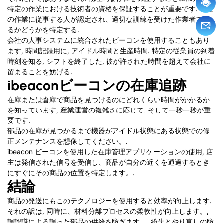
特定の作業における技術者の資格を保証することが重要です. 特定
の作業に従事する人が認定され、適切な訓練を受けた作業者であ
るかどうかを特定する.
会社の人事システムに統合されたビーコンを使用することもあり
ます, 時間記録用に, アイドル時間と生産時間. 特定の従業員の到着
時刻を知る, シフトを終了した, 彼が許された時間を超えて会社に
留まることを妨げる.
ibeaconビーコンの在庫追跡
在庫または倉庫で商品を見つけるのにどれくらい時間がかかるか
を知っています, 産業運営の複雑さに応じて. そして一秒一秒が重
要です.
部品の在庫が見つかるまで機器がアイドル状態にある状態での修
正メンテナンスを想像してください。.
ibeacon ビーコンを使用した在庫管理アプリケーションの使用, 店
主は発信された信号を受信し、商品が自分の近くを通過するとき
にすぐにその商品の位置を特定します。.
結論
商品の発送にもこのテクノロジーを使用すると効率が向上します.
それの訳は, 同時に、材料分離プロセスの柔軟性が向上します。,
誤認識による誤った部品の供給を防ぎます。, 紛失とやり直しの防