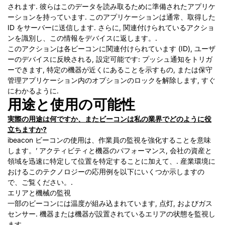
されます. 彼らはこのデータを読み取るために準備されたアプリケ
ーションを持っています. このアプリケーションは通常、取得した
ID をサーバーに送信します. さらに, 関連付けられているアクショ
ンを識別し、この情報をデバイスに返します。.
このアクションは各ビーコンに関連付けられています (ID), ユーザ
ーのデバイスに反映される, 設定可能です: プッシュ通知をトリガ
ーできます, 特定の機器が近くにあることを示すもの, または保守
管理アプリケーション内のオプションのロックを解除します, すぐ
にわかるように.
用途と使用の可能性
実際の用途は何ですか、またビーコンは私の業界でどのように役
立ちますか?
ibeacon ビーコンの使用は、作業員の監視を強化することを意味
します。’ アクティビティと機器のパフォーマンス, 会社の資産と
領域を迅速に特定して位置を特定することに加えて、. 産業環境に
おけるこのテクノロジーの応用例を以下にいくつか示しますの
で、ご覧ください。.
エリアと機械の監視
一部のビーコンには温度が組み込まれています, 点灯, およびガス
センサー. 機器または機器が設置されているエリアの状態を監視し
ます。.