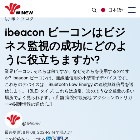
日本語
家
ブログ
ibeacon ビーコンはビジ
ネス監視の成功にどのよ
うに役立ちますか?
業界ビーコン: それらは何ですか、なぜそれらを使用するのです
か? ibeacon ビーコンは、無線通信用の小型電子デバイスです。.
これらのデバイスは、Bluetooth Low Energy の連続無線信号を送
信します。 (BLE) タイプ. これらは通常、次のような交通量の多い
場所でよく見られます。: 店舗 病院や観光地 アクションのトリガ
ーや関連情報の送信 […]
@
Minew
最終更新: 8月 08, 2024
3
分で読んだ
この投稿をシェアする: