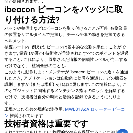
間が短縮されます。.
ibeacon ビーコンをバッジに取
り付ける方法?
バッジや整備士などにビーコンを取り付けることが可能’ 各従業員
の位置をリアルタイムで把握し、チーム全体の動きを把握できる
ヘルメット.
検査ルート内, 例えば, ビーコンは基本的な役割を果たすことがで
きます, 録音 (か否か) 技術者が予測されたすべてのポイントを通過
すること. これにより、収集された情報の信頼性レベルが向上する
だけでなく、, 植物全般のことも.
このように動作します: メンテナが ibeacon ビーコンの近くを通過
したとき, アプリケーションは自動的に信号を通過し、どの機器を
識別しますか (または場所) それはに属します. この情報により, こ
のオブジェクトに関連するメンテナンス指示のロックを解除する
だけで、技術者は自分の時間と活動を記録できるようになりま
す。.
工場および公共の場所の測位用,
MWL01 AoA ロケーター ビーコ
ン
推奨されています
技術者資格は重要です
それだけではありません: 物理的な存在を保証することに加えて,