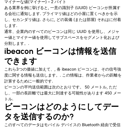
マイナーな値(マイナー) – 2 バイト
ある業界を例に挙げると, 一意の識別子 (UUID) ビーコンが所属す
る会社に通知します. プライマリ値はどの小屋に置くべきかを示
し、セカンダリ値は. さらに, どの装備 (または部屋) それはに付着
します.
通常、企業内のすべてのビーコンは同じ UUID を使用し、メジャ
ー値とマイナー値を使用してサブスペースをセグメント化および
分割します。.
ibeacon ビーコンは情報を送信
できます
これら3つの価値に加えて、, 各 ibeacon ビーコンは、その信号強
度に関する情報も送信します。. この情報は、作業者からの距離を
計算するために一般的です.
ビーコンの平均送信範囲は次のとおりです。 50 メートル, ただ
し、一部の長距離では最大に到達する可能性があります 450 メー
トル.
ビーコンはどのようにしてデー
タを送信するのか?
このすべてのデータはモバイル デバイスの Bluetooth 経由で受信