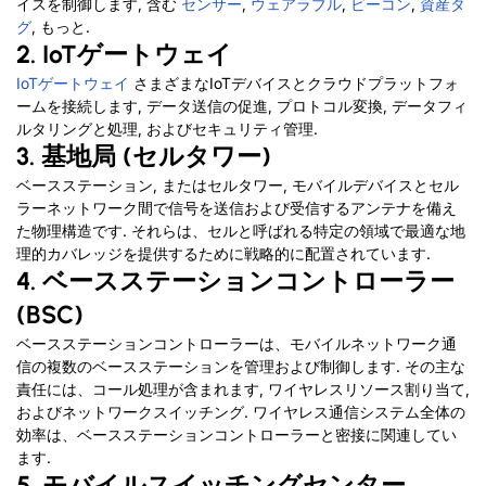
イスを制御します, 含む
センサー
,
ウェアラブル
,
ビーコン
,
資産タ
グ
, もっと.
2. IoTゲートウェイ
IoTゲートウェイ
さまざまなIoTデバイスとクラウドプラットフォ
ームを接続します, データ送信の促進, プロトコル変換, データフィ
ルタリングと処理, およびセキュリティ管理.
3. 基地局 (セルタワー)
ベースステーション, またはセルタワー, モバイルデバイスとセル
ラーネットワーク間で信号を送信および受信するアンテナを備え
た物理構造です. それらは、セルと呼ばれる特定の領域で最適な地
理的カバレッジを提供するために戦略的に配置されています.
4. ベースステーションコントローラー
(BSC)
ベースステーションコントローラーは、モバイルネットワーク通
信の複数のベースステーションを管理および制御します. その主な
責任には、コール処理が含まれます, ワイヤレスリソース割り当て,
およびネットワークスイッチング. ワイヤレス通信システム全体の
効率は、ベースステーションコントローラーと密接に関連してい
ます.
5. モバイルスイッチングセンター