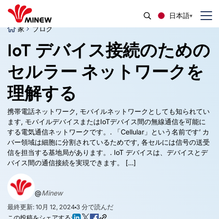
日本語
家
ブログ
IoT デバイス接続のための
セルラー ネットワークを
理解する
携帯電話ネットワーク, モバイルネットワークとしても知られてい
ます, モバイルデバイスまたはIoTデバイス間の無線通信を可能に
する電気通信ネットワークです。. 「Cellular」という名前です’ カ
バー領域は細胞に分割されているためです, 各セルには信号の送受
信を担当する基地局があります。. IoT デバイスは、デバイスとデ
バイス間の通信接続を実現できます。 […]
@
Minew
最終更新: 10月 12, 2024
3
分で読んだ
この投稿をシェアする: