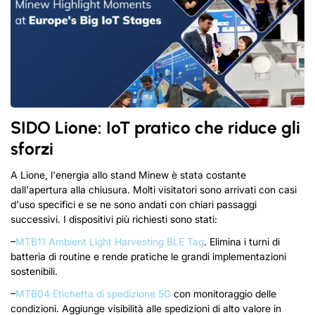
SIDO Lione: IoT pratico che riduce gli
sforzi
A Lione, l'energia allo stand Minew è stata costante
dall'apertura alla chiusura. Molti visitatori sono arrivati ​​con casi
d'uso specifici e se ne sono andati con chiari passaggi
successivi. I dispositivi più richiesti sono stati:
–
MTB11 Ambient Light Harvesting BLE Tag
. Elimina i turni di
batteria di routine e rende pratiche le grandi implementazioni
sostenibili.
–
MTB04 Etichetta di spedizione 5G
con monitoraggio delle
condizioni. Aggiunge visibilità alle spedizioni di alto valore in