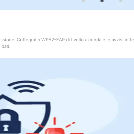
ssione, Crittografia WPA2-EAP di livello aziendale, e avvisi in te
 dati.