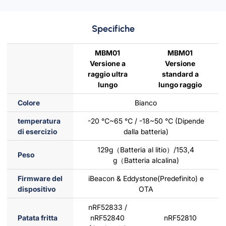
Specifiche
MBM01
MBM01
Versione a
Versione
raggio ultra
standard a
lungo
lungo raggio
Colore
Bianco
temperatura
-20 ℃~65 ℃ / -18~50 ℃ (Dipende
di esercizio
dalla batteria)
129g（Batteria al litio）/153,4
Peso
g（Batteria alcalina)
Firmware del
iBeacon & Eddystone(Predefinito) e
dispositivo
OTA
nRF52833 /
Patata fritta
nRF52840
nRF52810