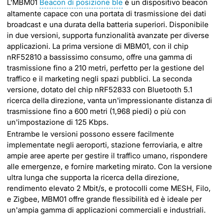
L'MBM01
Beacon di posizione ble
è un dispositivo beacon
altamente capace con una portata di trasmissione dei dati
broadcast e una durata della batteria superiori. Disponibile
in due versioni, supporta funzionalità avanzate per diverse
applicazioni. La prima versione di MBM01, con il chip
nRF52810 a bassissimo consumo, offre una gamma di
trasmissione fino a 210 metri, perfetto per la gestione del
traffico e il marketing negli spazi pubblici. La seconda
versione, dotato del chip nRF52833 con Bluetooth 5.1
ricerca della direzione, vanta un'impressionante distanza di
trasmissione fino a 600 metri (1,968 piedi) o più con
un'impostazione di 125 Kbps.
Entrambe le versioni possono essere facilmente
implementate negli aeroporti, stazione ferroviaria, e altre
ampie aree aperte per gestire il traffico umano, rispondere
alle emergenze, e fornire marketing mirato. Con la versione
ultra lunga che supporta la ricerca della direzione,
rendimento elevato 2 Mbit/s, e protocolli come MESH, Filo,
e Zigbee, MBM01 offre grande flessibilità ed è ideale per
un'ampia gamma di applicazioni commerciali e industriali.