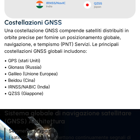
Costellazioni GNSS
Una costellazione GNSS comprende satelliti distribuiti in
orbite precise per fornire un posizionamento globale,
navigazione, e tempismo (PNT) Servizi. Le principali
costellazioni GNSS globali includono:
• GPS (stati Uniti)
• Glonass (Russia)
• Galileo (Unione Europea)
• Beidou (Cina)
• IRNSS/NABIC (India)
• QZSS (Giappone)
Sistema globale di navigazione satellitare
(GNSS) Architettura
Segmento di spazio
I satelliti in orbita trasmettono continuamente segnali di