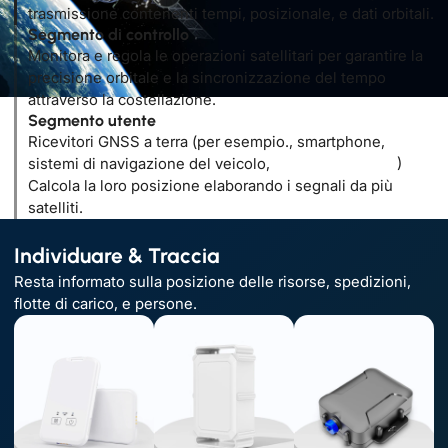
trasmissione contenenti tempi, posizionale, e dati orbitali.
Segmento di controllo
Monitora e regola le operazioni satellitari per garantire la
precisione orbitale e la sincronizzazione del tempo
attraverso la costellazione.
Segmento utente
Ricevitori GNSS a terra (per esempio., smartphone,
sistemi di navigazione del veicolo,
Localizzatori GPS
)
Calcola la loro posizione elaborando i segnali da più
satelliti.
Individuare & Traccia
Resta informato sulla posizione delle risorse, spedizioni,
flotte di carico, e persone.