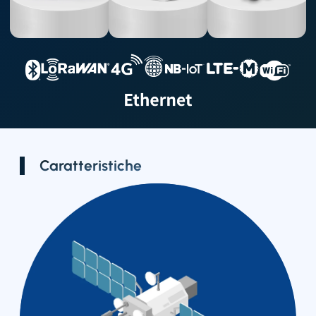
Distintivo di
Tracker GPS
Gateway LTE
posizione
all'aperto
intelligente
Caratteristiche