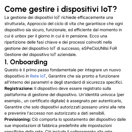
Come gestire i dispositivi IoT
?
La gestione dei dispositivi IoT richiede efficacemente una
strutturata, Approccio del ciclo di vita che garantisce che ogni
dispositivo sia sicuro, funzionale, ed efficiente dal momento in
cui è unbox per il giorno in cui è in pensione. Ecco una
ripartizione delle fasi chiave e dei processi coinvolti nella
gestione del dispositivo IoT di successo
,
e
S
P
e
C
io
UN
l
l
sì
F
o
R
Gestione del dispositivo IoT aziendale
.
1.
Onboarding
Questo è il primo passo fondamentale per integrare un nuovo
dispositivo in
Rete IoT
, Garantire che sia pronto a funzionare
all'interno dei parametri e degli standard di sicurezza specifici.
Registrazione:
Il dispositivo deve essere registrato sulla
piattaforma di gestione del dispositivo. Un'identità univoca (per
esempio., un certificato digitale) è assegnato per autenticarlo,
Garantire che solo dispositivi autorizzati possano unirsi alla rete
e prevenire l'accesso non autorizzato a dati sensibili.
Provisioning:
Ciò comporta lo spostamento del dispositivo dalle
sue impostazioni di fabbrica predefinite alle impostazioni
specifiche della rete. Ciò include il collegamento alla rete,