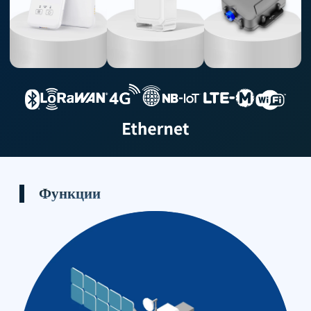
Умный значок
GPS Tracker
Наружные
местоположения
ворота LTE
Функции