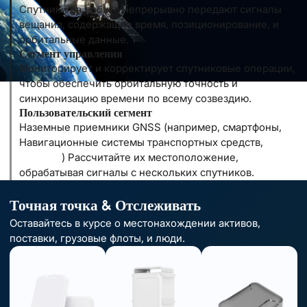
Спутники на орбите непрерывно передают сигналы
вещания, содержащие время, позиционирование, и
орбитальные данные.
Сегмент управления
Мониторирует и корректирует спутниковые операции,
чтобы обеспечить орбитальную точность и
синхронизацию времени по всему созвездию.
Пользовательский сегмент
Наземные приемники GNSS (например, смартфоны,
Навигационные системы транспортных средств,
GPS
трекеры
) Рассчитайте их местоположение,
обрабатывая сигналы с нескольких спутников.
Точная точка & Отслеживать
Оставайтесь в курсе о местонахождении активов,
поставки, грузовые флоты, и люди.