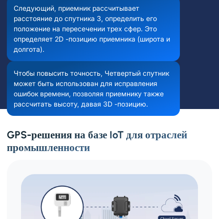
Следующий, приемник рассчитывает
расстояние до спутника 3, определить его
положение на пересечении трех сфер. Это
определяет 2D -позицию приемника (широта и
долгота).
Чтобы повысить точность, Четвертый спутник
может быть использован для исправления
ошибок времени, позволяя приемнику также
рассчитать высоту, давая 3D -позицию.
GPS-решения на базе IoT для отраслей
промышленности