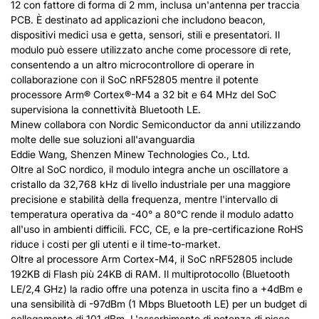
12 con fattore di forma di 2 mm, inclusa un'antenna per traccia
PCB. È destinato ad applicazioni che includono beacon,
dispositivi medici usa e getta, sensori, stili e presentatori. Il
modulo può essere utilizzato anche come processore di rete,
consentendo a un altro microcontrollore di operare in
collaborazione con il SoC nRF52805 mentre il potente
processore Arm® Cortex®-M4 a 32 bit e 64 MHz del SoC
supervisiona la connettività Bluetooth LE.
Minew collabora con Nordic Semiconductor da anni utilizzando
molte delle sue soluzioni all'avanguardia
Eddie Wang, Shenzen Minew Technologies Co., Ltd.
Oltre al SoC nordico, il modulo integra anche un oscillatore a
cristallo da 32,768 kHz di livello industriale per una maggiore
precisione e stabilità della frequenza, mentre l'intervallo di
temperatura operativa da -40° a 80°C rende il modulo adatto
all'uso in ambienti difficili. FCC, CE, e la pre-certificazione RoHS
riduce i costi per gli utenti e il time-to-market.
Oltre al processore Arm Cortex-M4, il SoC nRF52805 include
192KB di Flash più 24KB di RAM. Il multiprotocollo (Bluetooth
LE/2,4 GHz) la radio offre una potenza in uscita fino a +4dBm e
una sensibilità di -97dBm (1 Mbps Bluetooth LE) per un budget di
collegamento di 101 dBm. L'assorbimento di potenza di picco