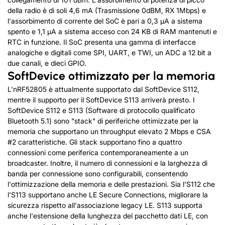
della radio è di soli 4,6 mA (Trasmissione 0dBM, RX 1Mbps) e
l'assorbimento di corrente del SoC è pari a 0,3 µA a sistema
spento e 1,1 µA a sistema acceso con 24 KB di RAM mantenuti e
RTC in funzione. Il SoC presenta una gamma di interfacce
analogiche e digitali come SPI, UART, e TWI, un ADC a 12 bit a
due canali, e dieci GPIO.
SoftDevice ottimizzato per la memoria
L'nRF52805 è attualmente supportato dal SoftDevice S112,
mentre il supporto per il SoftDevice S113 arriverà presto. I
SoftDevice S112 e S113 (Software di protocollo qualificato
Bluetooth 5.1) sono "stack" di periferiche ottimizzate per la
memoria che supportano un throughput elevato 2 Mbps e CSA
#2 caratteristiche. Gli stack supportano fino a quattro
connessioni come periferica contemporaneamente a un
broadcaster. Inoltre, il numero di connessioni e la larghezza di
banda per connessione sono configurabili, consentendo
l'ottimizzazione della memoria e delle prestazioni. Sia l'S112 che
l'S113 supportano anche LE Secure Connections, migliorare la
sicurezza rispetto all'associazione legacy LE. S113 supporta
anche l'estensione della lunghezza del pacchetto dati LE, con