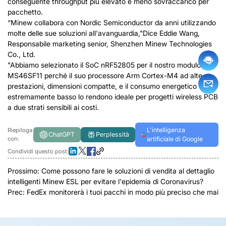
conseguente throughput più elevato e meno sovraccarico per
pacchetto.
“Minew collabora con Nordic Semiconductor da anni utilizzando
molte delle sue soluzioni all'avanguardia,"Dice Eddie Wang,
Responsabile marketing senior, Shenzhen Minew Technologies
Co., Ltd.
"Abbiamo selezionato il SoC nRF52805 per il nostro modulo
MS46SF11 perché il suo processore Arm Cortex-M4 ad alte
prestazioni, dimensioni compatte, e il consumo energetico
estremamente basso lo rendono ideale per progetti wireless PCB
a due strati sensibili ai costi.
L'intelligenza
Riepiloga
ChatGPT
Perplessità
con:
artificiale di Google
Condividi questo post:
Prossimo:
Come possono fare le soluzioni di vendita al dettaglio
intelligenti Minew ESL per evitare l'epidemia di Coronavirus?
Prec:
FedEx monitorerà i tuoi pacchi in modo più preciso che mai