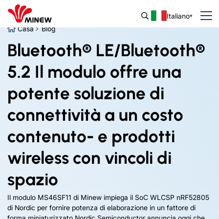
Italiano
Casa
Blog
Bluetooth® LE/Bluetooth®
5.2 Il modulo offre una
potente soluzione di
connettività a un costo
contenuto- e prodotti
wireless con vincoli di
spazio
Il modulo MS46SF11 di Minew impiega il SoC WLCSP nRF52805
di Nordic per fornire potenza di elaborazione in un fattore di
forma miniaturizzato Nordic Semiconductor annuncia oggi che