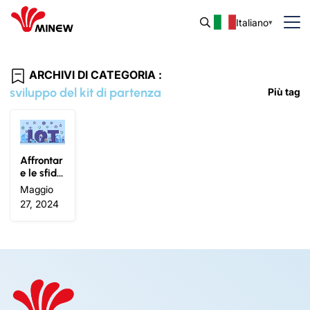
Italiano
ARCHIVI DI CATEGORIA :
sviluppo del kit di partenza
Più tag
Affrontar
e le sfide
dell’IoT: I
Maggio
n che mo
27, 2024
do gli St
arter Kit
trasform
ano le sol
uzioni di
settore