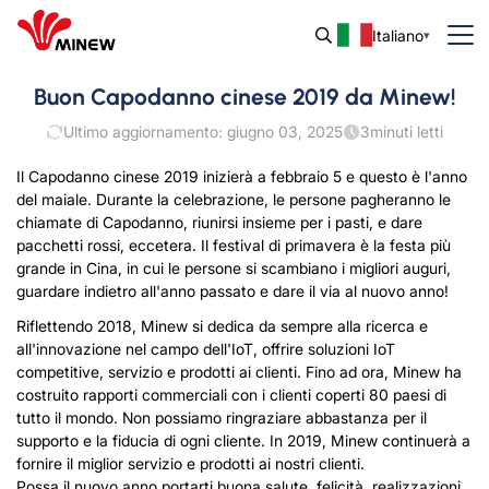
Italiano
Buon Capodanno cinese 2019 da Minew!
Ultimo aggiornamento: giugno 03, 2025
3
minuti letti
Il Capodanno cinese 2019 inizierà a febbraio 5 e questo è l'anno
del maiale. Durante la celebrazione, le persone pagheranno le
chiamate di Capodanno, riunirsi insieme per i pasti, e dare
pacchetti rossi, eccetera. Il festival di primavera è la festa più
grande in Cina, in cui le persone si scambiano i migliori auguri,
guardare indietro all'anno passato e dare il via al nuovo anno!
Riflettendo 2018, Minew si dedica da sempre alla ricerca e
all'innovazione nel campo dell'IoT, offrire soluzioni IoT
competitive, servizio e prodotti ai clienti. Fino ad ora, Minew ha
costruito rapporti commerciali con i clienti coperti 80 paesi di
tutto il mondo. Non possiamo ringraziare abbastanza per il
supporto e la fiducia di ogni cliente. In 2019, Minew continuerà a
fornire il miglior servizio e prodotti ai nostri clienti.
Possa il nuovo anno portarti buona salute, felicità, realizzazioni,