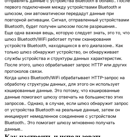
отправлять данные с устройства Bluetooth в облако.. После
первого подключения между устройствами Bluetooth и
шлюзом, они автоматически передадут данные при
повторной активации. Сигнал, отправленный устройствами
Bluetooth, будет получен шлюзом после разрешения..
Еще одна важная вещь, которую следует знать, это то, что
шлюз Bluetooth/WiFi работает путем сканирования
устройств Bluetooth, находящихся в его диапазоне.. Как
только шлюз обнаружит устройство, он обнаруживает
службы устройства и структуры данных характеристик.
После этого, шлюз обрабатывает запрос HTTP или других
протоколов связи.
Когда шлюз Bluetooth/WiFi обрабатывает HTTP-запрос на
обработку структуры данных, для этого он использует
кэшированные данные. Это потому, что кэшированные
данные помогают шлюзу отвечать на большинство этих
запросов.. Однако, в случае, если шлюз обнаружит запрос
от устройства Bluetooth на реальные данные, затем он
инициирует немедленное соединение с устройством
Bluetooth.. Это помогает шлюзу мгновенно получать
данные..
Как настроить и использовать