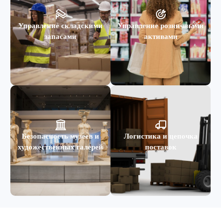
Управление складскими
Управление розничными
запасами
активами
Безопасность музеев и
Логистика и цепочка
художественных галерей
поставок