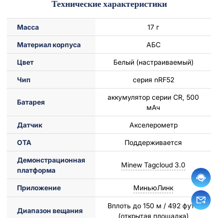
Технические характеристики
Масса
17 г
Материал корпуса
АБС
Цвет
Белый (настраиваемый)
Чип
серия nRF52
аккумулятор серии CR, 500
Батарея
мАч
Датчик
Акселерометр
ОТА
Поддерживается
Демонстрационная
Minew Tagcloud 3.0
платформа
Приложение
МиньюЛинк
Вплоть до 150 м / 492 футы
Диапазон вещания
(открытая площадка)