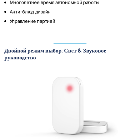
Многолетнее время автономной работы
Анти-блюд дизайн
Управление партией
Двойной режим выбор: Свет & Звуковое
руководство
Выберите свет
Активируйте яркий светодиодный индикатор, чтобы
быстро найти элемент даже в загроможденных средах.
Звук
Запустите громкое звучание, чтобы немедленно
привлечь внимание к местоположению предмета.
Запустить и найти
Удаленно запускает свет и звуковое оповещение тега, а
затем найдите элемент или упаковку без особых
усилий.