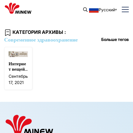
Русский
КАТЕГОРИЯ АРХИВЫ :
Современное здравоохранение
Больше тегов
Интерне
т вещей
расширя
Сентябрь
ет возмо
17, 2021
жности с
овремен
ного здр
авоохра
нения