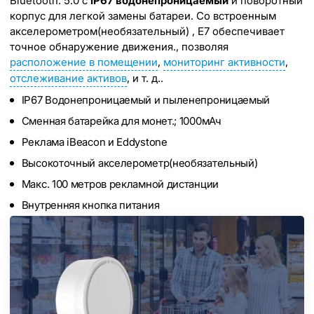
Bluetooth. 5.0 с
IP67 водонепроницаемый
и поворотный
корпус для легкой замены батареи. Со встроенным
акселерометром(необязательный) , E7 обеспечивает
точное обнаружение движения., позволяя
расположение в помещении
,
мониторинг активности
,
отслеживание активов
, и т. д..
IP67 Водонепроницаемый и пыленепроницаемый
Сменная батарейка для монет.; 1000мАч
Реклама iBeacon и Eddystone
Высокоточный акселерометр(необязательный)
Макс. 100 метров рекламной дистанции
Внутренняя кнопка питания