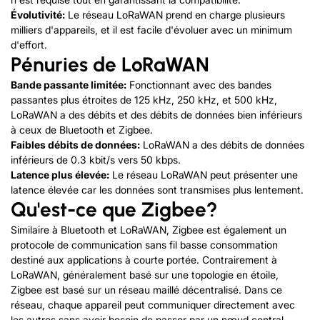
Évolutivité:
Le réseau LoRaWAN prend en charge plusieurs
milliers d'appareils, et il est facile d'évoluer avec un minimum
d'effort.
Pénuries
de
LoRaWAN
Bande passante limitée:
Fonctionnant avec des bandes
passantes plus étroites de 125 kHz, 250 kHz, et 500 kHz,
LoRaWAN a des débits et des débits de données bien inférieurs
à ceux de Bluetooth et Zigbee.
Faibles débits de données:
LoRaWAN a des débits de données
inférieurs de 0.3 kbit/s vers 50 kbps.
Latence plus élevée:
Le réseau LoRaWAN peut présenter une
latence élevée car les données sont transmises plus lentement.
Qu'est-ce que Zigbee?
Similaire à Bluetooth et LoRaWAN, Zigbee est également un
protocole de communication sans fil basse consommation
destiné aux applications à courte portée. Contrairement à
LoRaWAN, généralement basé sur une topologie en étoile,
Zigbee est basé sur un réseau maillé décentralisé. Dans ce
réseau, chaque appareil peut communiquer directement avec
les autres sans avoir besoin de passer par un nœud central.