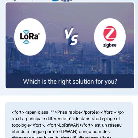
<fort><
span class=""
>Prise rapide</portée></fort></p>
<p>La principale différence réside dans <fort>plage et
topologie</fort>. <fort>LoRaWAN</fort> est un réseau
étendu à longue portée (LPWAN) conçu pour des
distances allant jusqu'à <fort>15 kilomètres</fort>,