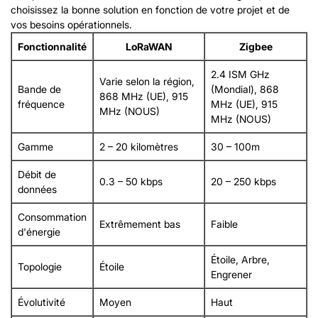
choisissez la bonne solution en fonction de votre projet et de
vos besoins opérationnels.
Fonctionnalité
LoRaWAN
Zigbee
2.4 ISM GHz
Varie selon la région,
Bande de
(Mondial), 868
868 MHz (UE), 915
fréquence
MHz (UE), 915
MHz (NOUS)
MHz (NOUS)
Gamme
2 – 20 kilomètres
30 – 100m
Débit de
0.3 – 50 kbps
20 – 250 kbps
données
Consommation
Extrêmement bas
Faible
d'énergie
Étoile, Arbre,
Topologie
Étoile
Engrener
Évolutivité
Moyen
Haut