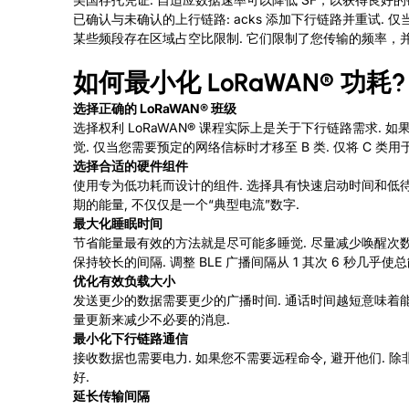
已确认与未确认的上行链路: acks 添加下行链路并重试. 
某些频段存在区域占空比限制. 它们限制了您传输的频率，
如何最小化
LoRaWAN®
功耗?
选择正确的
LoRaWAN®
班级
选择权利
LoRaWAN®
课程实际上是关于下行链路需求. 如
觉. 仅当您需要预定的网络信标时才移至 B 类. 仅将 C 
选择合适的硬件组件
使用专为低功耗而设计的组件. 选择具有快速启动时间和低待机
期的能量, 不仅仅是一个“典型电流”数字.
最大化睡眠时间
节省能量最有效的方法就是尽可能多睡觉. 尽量减少唤醒次数
保持较长的间隔. 调整
BLE 广播间隔从 1 其次 6 秒几乎使
优化有效负载大小
发送更少的数据需要更少的广播时间. 通话时间越短意味着能
量更新来减少不必要的消息.
最小化下行链路通信
接收数据也需要电力. 如果您不需要远程命令, 避开他们. 
好.
延长传输间隔