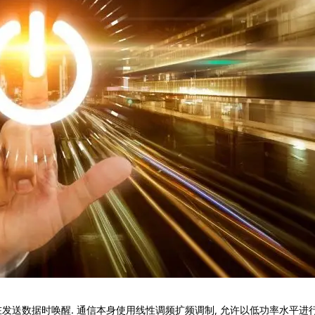
发送数据时唤醒. 通信本身使用线性调频扩频调制, 允许以低功率水平进