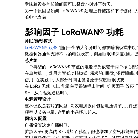
意味着设备的传输间隔可以是数小时甚至数天.
另一个原因是如何
LoRaWAN®
处理上行链路和下行链路. 
长电池寿命.
影响因子
LoRaWAN®
功耗
睡眠/活动模式
LoRaWAN®
设备
他们一生的大部分时间都在睡眠模式中度过.
微控制器通常支持不同的电源状态，例如睡眠和深度睡眠. 
芯片组
一个典型的
LoRaWAN®
节点的电源行为依赖于两个核心部分: M
在单片机上, 善用内置低功耗模式: 积极的, 睡觉, 深度睡眠, 
使用. 在实践中, 大部分时间让设备处于深度睡眠状态.
在 LoRa 无线电上, 能量主要跟随播出时间. 扩频因子 (
SF，从而缩短通话时间.
电源管理设计
这不仅仅是芯片的问题. 高效电源设计包括电压调节, 元件选
频率以节省电量. 这里的小选择加起来.
网络 & 配置
广播设置决定广播时间.
扩频因子: 更高的 SF 增加了射程，但也增加了空气和能量的
美国存托凭证: 自适应数据速率可以降低 SF，以获得良好的