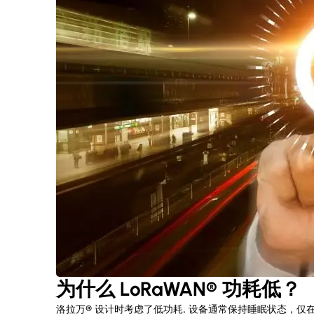
为什么
LoRaWAN®
功耗低？
洛拉万
®
设计时考虑了低功耗. 设备通常保持睡眠状态，仅在