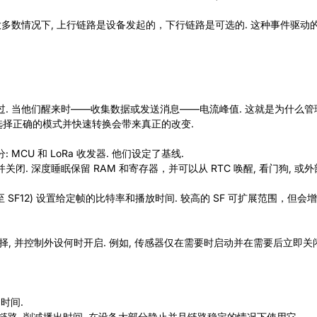
大多数情况下, 上行链路是设备发起的，下行链路是可选的. 这种事件驱动
 当他们醒来时——收集数据或发送消息——电流峰值. 这就是为什么管理
选择正确的模式并快速转换会带来真正的改变.
CU 和 LoRa 收发器. 他们设定了基线.
并关闭. 深度睡眠保留 RAM 和寄存器，并可以从 RTC 唤醒, 看门狗, 或
SF7 至 SF12) 设置给定帧的比特率和播放时间. 较高的 SF 可扩展范
择, 并控制外设何时开启. 例如, 传感器仅在需要时启动并在需要后立即关闭
时间.
链路, 削减播出时间. 在设备大部分静止并且链路稳定的情况下使用它.