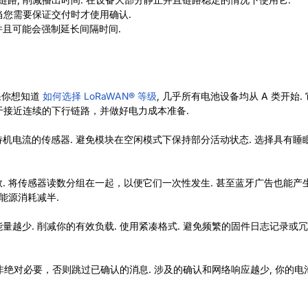
仅当您需要保证交付时才使用确认.
并且可能会强制延长间隔时间.
果你想知道
如何选择 LoRaWAN® 等级
,
几乎所有电池设备均从 A 类开始.
类用于接近连续的下行链路，并做好电力成本准备.
电流的传感器. 避免模​​块在空闲模式下保持部分活动状态. 选择具有睡
. 将传感器读数分组在一起，以便它们一次性发生. 甚至蓝牙广告也能产生
总能源消耗减半.
量越少. 削减你的有效负载. 使用紧凑格式. 避免频繁的固件日志记录或冗
除非绝对必要，否则跳过已确认的消息. 涉及的确认和网络响应越少, 你的电