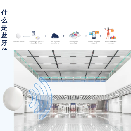
什
么
是
蓝
牙
信
标?