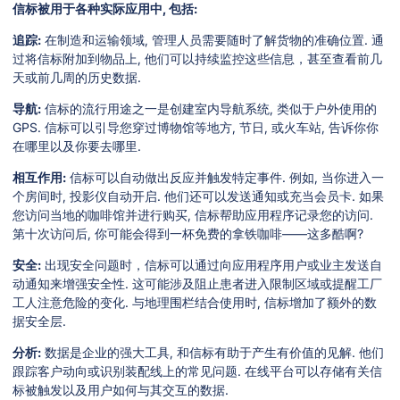
信标被用于各种实际应用中, 包括:
追踪:
在制造和运输领域, 管理人员需要随时了解货物的准确位置. 通
过将信标附加到物品上, 他们可以持续监控这些信息，甚至查看前几
天或前几周的历史数据.
导航:
信标的流行用途之一是创建室内导航系统, 类似于户外使用的
GPS. 信标可以引导您穿过博物馆等地方, 节日, 或火车站, 告诉你你
在哪里以及你要去哪里.
相互作用:
信标可以自动做出反应并触发特定事件. 例如, 当你进入一
个房间时, 投影仪自动开启. 他们还可以发送通知或充当会员卡. 如果
您访问当地的咖啡馆并进行购买, 信标帮助应用程序记录您的访问.
第十次访问后, 你可能会得到一杯免费的拿铁咖啡——这多酷啊?
安全:
出现安全问题时，信标可以通过向应用程序用户或业主发送自
动通知来增强安全性. 这可能涉及阻止患者进入限制区域或提醒工厂
工人注意危险的变化. 与地理围栏结合使用时, 信标增加了额外的数
据安全层.
分析:
数据是企业的强大工具, 和信标有助于产生有价值的见解. 他们
跟踪客户动向或识别装配线上的常见问题. 在线平台可以存储有关信
标被触发以及用户如何与其交互的数据.