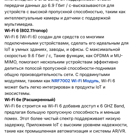
передачи данных до 6.9 Гбит / с-высказываются для
устройств с высокой пропускной способностью, таким как
интеллектуальные камеры и датчики с поддержкой
мультимедиа.
Wi-Fi 6 (802.11топор)
Wi-Fi 6
(Wi-Fi 6)
создан для средств со многими
подключенными устройствами, сделать его идеальным для
IoT в умных зданиях, заводы, и офисы. С максимальной
скоростью 9.6 Гбит / с, Такие функции, как OFDMA и MU-
MIMO, помогают нескольким устройствам эффективно
делиться полосой пропускной способности-поднимая
общую производительность сети. С продвинутыми
модулями, такими как
NRF7002 Wi-Fi Модуль
, Wi-Fi 6
может быть легко интегрирован в продукты IoT и
экосистемы.
Wi-Fi 6e (Расширенный)
Wi-Fi 6e строится на Wi-Fi 6 добавив доступ к 6 GHZ Band,
предлагая большую пропускную способность и меньше
помех. Этот более чистый спектр поддерживает низкую
задержку, Приложения IoT с высоким уровнем надежности,
такие как промышленная автоматизация и системы AR/VR.