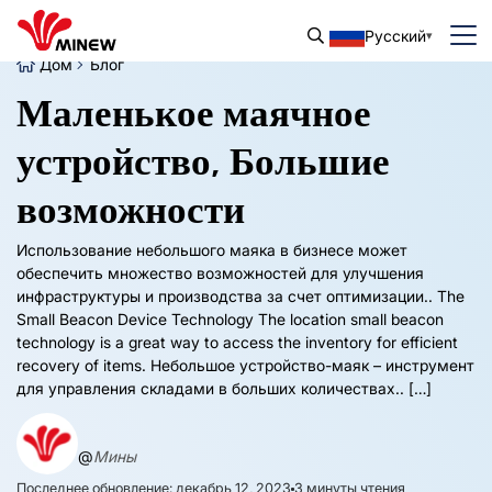
Русский
Дом
Блог
Маленькое маячное
устройство, Большие
возможности
Использование небольшого маяка в бизнесе может
обеспечить множество возможностей для улучшения
инфраструктуры и производства за счет оптимизации..
The
Small Beacon Device Technology The location small beacon
technology is a great way to access the inventory for efficient
recovery of items
. Небольшое устройство-маяк – инструмент
для управления складами в больших количествах.. […]
@
Мины
Последнее обновление: декабрь 12, 2023
3
минуты чтения