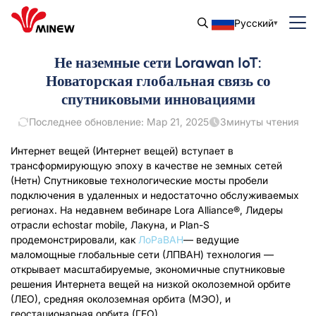
Русский
Не наземные сети Lorawan IoT:
Новаторская глобальная связь со
спутниковыми инновациями
Последнее обновление: Мар 21, 2025
3
минуты чтения
Интернет вещей (Интернет вещей) вступает в
трансформирующую эпоху в качестве не земных сетей
(Нетн) Спутниковые технологические мосты пробели
подключения в удаленных и недостаточно обслуживаемых
регионах. На недавнем вебинаре Lora Alliance®, Лидеры
отрасли echostar mobile, Лакуна, и Plan-S
продемонстрировали, как
ЛоРаВАН
— ведущие
маломощные глобальные сети (ЛПВАН) технология —
открывает масштабируемые, экономичные спутниковые
решения Интернета вещей на низкой околоземной орбите
(ЛЕО), средняя околоземная орбита (МЭО), и
геостационарная орбита (ГЕО).