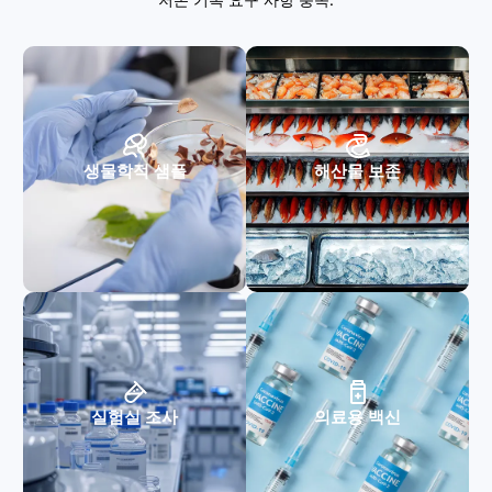
생물학적 샘플
해산물 보존
실험실 조사
의료용 백신