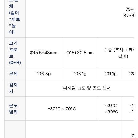
체
75*6
(길이
82*66
*세로
*높
이)
크기
프로
1 중 (조사 + 케
Φ15.5*48mm
Φ15*30.5mm
브
길이)
(D*H)
무게
106.8g
103.1g
131.1g
128.
감지
디지털 습도 및 온도 센서
기
온도
-30℃
-4
-30℃ ~ 70℃
범위
~ 80℃
~ 1
±0.