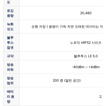
도
로깅
20,480
용량
녹화
순환 저장 ( 용량이 가득 차면 오래된 데이터는 자
모드
블루
투스
노르딕 nRF52 시리즈
칩셋
규약
블루투스 LE 5.0
방송
-40dBm ~ +4dBm
파워
방송
200 중 (열린 공간)
범위
배터
리 용
2,7
량