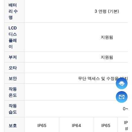
배터
리 수
3 연령 (기본)
명
LCD
디스
지원됨
플레
이
부저
지원됨
오타
보안
무단 액세스 및 수정을 방지하
작동
온도
작동
0~
습도
IP65
보호
IP65
IP64
IP65
IP6