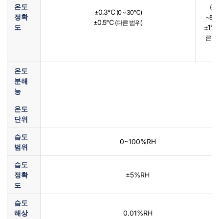
온도
(-3
±0.3℃
(0 ~ 30℃)
정확
~80
±0.5℃
(다른 범위)
도
±1℃
른 범
온도
분해
능
온도
단위
습도
0~100%RH
범위
습도
정확
±5%RH
도
습도
해상
0.01%RH