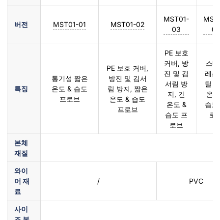
MST01-
MST
버전
MST01-01
MST01-02
03
0
PE 보호
커버, 방
스테
PE 보호 커버,
진 및 김
레스
통기성 짧은
방진 및 김서
서림 방
틸 
특징
온도 & 습도
림 방지, 짧은
지, 긴
온도
프로브
온도 & 습도
온도 &
습도
프로브
습도 프
로
로브
본체
재질
와이
어 재
/
PVC
료
사이
즈 본