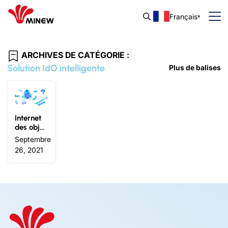
Français
ARCHIVES DE CATÉGORIE :
Solution IdO intelligente
Plus de balises
Internet
des objet
s et bien-
Septembre
être hum
26, 2021
ain