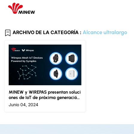
Alcance ultralargo
ARCHIVO DE LA CATEGORÍA :
MINEW y WIREPAS presentan soluci
ones de IoT de próxima generación
para seguimiento y monitoreo de a
Junio 04, 2024
ctivos