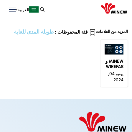
العربية
طويلة المدى للغاية
المزيد من العلامات
فئة المحفوظات :
MINEW و
WIREPAS
تقدمان ال
يونيو 04,
جيل التال
2024
ي من حلو
ل إنترنت ا
لأشياء لت
تبع الأصو
ل ومراقبت
ها