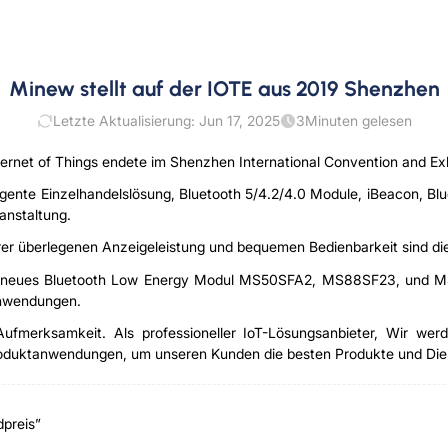
Minew stellt auf der IOTE aus 2019 Shenzhen
Letzte Aktualisierung: Jun 17, 2025
3
Minuten gelesen
nternet of Things endete im Shenzhen International Convention and Exh
ligente Einzelhandelslösung, Bluetooth 5/4.2/4.0 Module, iBeacon, B
anstaltung.
ihrer überlegenen Anzeigeleistung und bequemen Bedienbarkeit sind d
ser neues Bluetooth Low Energy Modul MS50SFA2, MS88SF23, und MS
anwendungen.
merksamkeit. Als professioneller IoT-Lösungsanbieter, Wir werden
Produktanwendungen, um unseren Kunden die besten Produkte und Dien
preis”