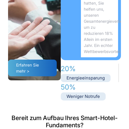
hatten, Sie
helfen uns,
unseren
Gesamtenergieverbrauc
um zu
reduzieren 18%
Allein im ersten
Jahr. Ein echter
Wettbewerbsvorteil.”
Erfahren Sie
20%
mehr >
Energieeinsparung
50%
Weniger Notrufe
Bereit zum Aufbau Ihres Smart-Hotel-
Fundaments?