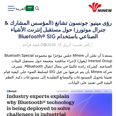
العربية
رؤى مينيو: جونسون تشانغ (المؤسس المشارك &
جنرال موتورز) حول مستقبل إنترنت الأشياء
الصناعي باستخدام Bluetooth® SIG
آخر تحديث: أبريل 17, 2026
3
دقيقة قراءة
يسعدنا أن نعلن أن Minew جلس مؤخرًا مع مجموعة Bluetooth Special
Interest Group (يقول)
لإجراء مناقشة متعمقة حول مستقبل البيئات
الصناعية. كشركة رائدة عالميًا في مجال اتصال Bluetooth®, تتشرف
شركة Minew بأن يتم عرضها من قبل SIG لتسليط الضوء على كيفية قيام
تقنيتنا بتحويل المستودعات والمصانع التقليدية إلى مستودعات ذكية, النظم
البيئية التي تعتمد على البيانات.