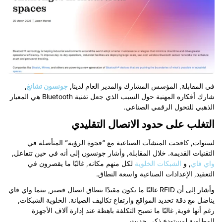
في المقابلة, المؤسس المشارك والمدير العام لدينا,
جونسون تشانغ
,
شارك أفكاره المهنية حول السبب الذي جعل تقنية Bluetooth هي المعيار
الذهبي للتحول الرقمي الصناعي.
التغلب على حدود الاتصال التقليدي
لسنوات, كافحت المنشآت الصناعية مع “فجوة الرؤية” المتأصلة في
التقنيات القديمة. خلال المقابلة, وأشار جونسون إلى أنه في حين تتفاعل,
واي فاي
, و
الشبكات الخلوية
لكل منهم مكانه, غالبًا ما يقصرون في
التعقيد, الإعدادات الصناعية واسعة النطاق.
وأشار إلى أن RFID
غالبًا ما يكون مقيدًا بنطاق اتصال قصير, بينما واي فاي
يناضل مع دقة تحديد المواقع وارتفاع تكاليف الصيانة. الخلوية
الشبكات,
رغم أنها قوية, غالبًا ما تصبح التكلفة باهظة عند إدارة آلاف الأجهزة
المطلوبة لمستودع ذكي حديث.