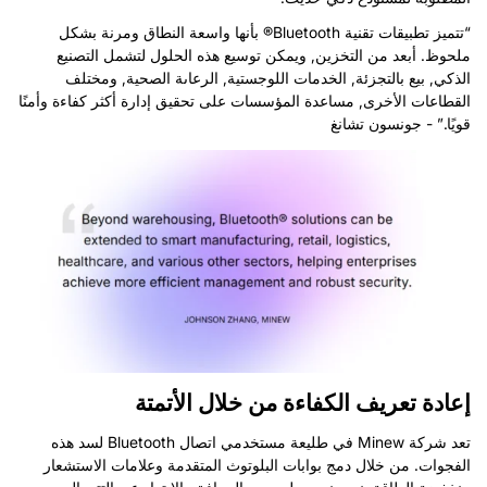
“تتميز تطبيقات تقنية Bluetooth® بأنها واسعة النطاق ومرنة بشكل
ملحوظ. أبعد من التخزين, ويمكن توسيع هذه الحلول لتشمل التصنيع
الذكي, بيع بالتجزئة, الخدمات اللوجستية, الرعاىة الصحية, ومختلف
القطاعات الأخرى, مساعدة المؤسسات على تحقيق إدارة أكثر كفاءة وأمنًا
قويًا.” - جونسون تشانغ
إعادة تعريف الكفاءة من خلال الأتمتة
تعد شركة Minew في طليعة مستخدمي اتصال Bluetooth لسد هذه
الفجوات. من خلال دمج بوابات البلوتوث المتقدمة وعلامات الاستشعار