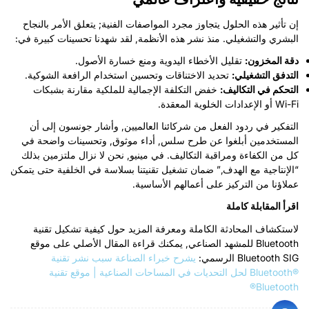
إن تأثير هذه الحلول يتجاوز مجرد المواصفات الفنية; يتعلق الأمر بالنجاح
البشري والتشغيلي. منذ نشر هذه الأنظمة, لقد شهدنا تحسينات كبيرة في:
دقة المخزون:
تقليل الأخطاء اليدوية ومنع خسارة الأصول.
التدفق التشغيلي:
تحديد الاختناقات وتحسين استخدام الرافعة الشوكية.
التحكم في التكاليف:
خفض التكلفة الإجمالية للملكية مقارنة بشبكات
Wi-Fi أو الإعدادات الخلوية المعقدة.
التفكير في ردود الفعل من شركائنا العالميين, وأشار جونسون إلى أن
المستخدمين أبلغوا عن طرح سلس, أداء موثوق, وتحسينات واضحة في
كل من الكفاءة ومراقبة التكاليف. في مينيو, نحن لا نزال ملتزمين بذلك
“الإنتاجية مع الهدف,” ضمان تشغيل تقنيتنا بسلاسة في الخلفية حتى يتمكن
عملاؤنا من التركيز على أعمالهم الأساسية.
اقرأ المقابلة كاملة
لاستكشاف المحادثة الكاملة ومعرفة المزيد حول كيفية تشكيل تقنية
Bluetooth للمشهد الصناعي, يمكنك قراءة المقال الأصلي على موقع
Bluetooth SIG الرسمي:
يشرح خبراء الصناعة سبب نشر تقنية
Bluetooth®‎ لحل التحديات في المساحات الصناعية | موقع تقنية
Bluetooth®