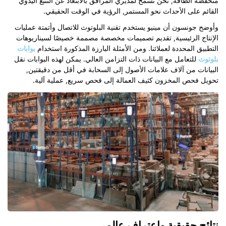
منخفضة الطاقة, نحن نسمح لمديري المرافق بالابتعاد عن التتبع اليدوي
القائم على الأحداث نحو المستمر, الرؤية في الوقت الحقيقي
.
وأوضح جونسون أن مينيو يستخدم تقنية البلوتوث للاتصال وأتمتة عمليات
الإنتاج الرئيسية, تقديم تصميمات مخصصة مصممة خصيصًا لسيناريوهات
التطبيق المحددة لعملائنا. ومن الأمثلة البارزة المذكورة استخدام
بوابات
بلوتوث
للتعامل مع البيانات ذات التزامن العالي. يمكن لهذه البوابات نقل
البيانات من آلاف علامات الأصول إلى السحابة في أقل من دقيقتين,
تحويل فحص المخزون كثيف العمالة إلى فحص سريع, عملية آلية.
نتائج حقيقية واعتراف عالمي