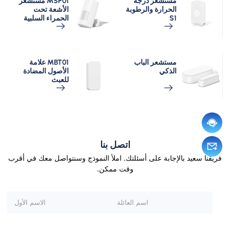
مستشعر درجة
MSP01 مستشعر
الحرارة والرطوبة
الأشعة تحت
S1
الحمراء السلبية
مستشعر الباب
MBT01 علامة
الذكي
الأصول المضادة
للعبث
اتصل بنا
فريقنا سعيد بالإجابة على أسئلتك. املأ النموذج وسنتواصل معك في أقرب
وقت ممكن.
يرجى ترك هذا الحقل فارغا.