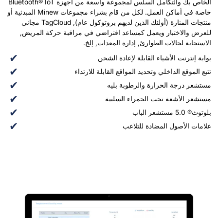
الخاص بك والتكامل السلس لمجموعة واسعة من أجهزة Bluetooth® IoT
خاصة في أماكن العمل. لكل من قام بشراء مجموعات Minew المبدئية أو
منتجات المنارة (أولئك الذين لديهم بروتوكول عام), TagCloud مجاني
للعرض والاختبار ويعمل كمساعد افتراضي في مراقبة حركة المريض,
الاستجابة لحالات الطوارئ, إدارة المعدات, إلخ.
بوابة إنترنت الأشياء القابلة لإعادة الشحن
تتبع الموقع الداخلي وتحديد المواقع القابلة للارتداء
مستشعر درجة الحرارة والرطوبة بليه
مستشعر الأشعة تحت الحمراء السلبية
بلوتوث® 5.0 مستشعر الباب
علامات الأصول المضادة للتلاعب