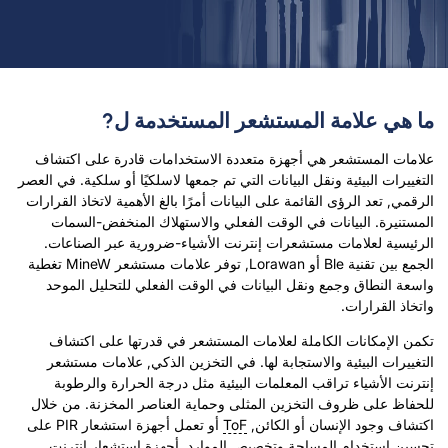
ما هي علامة المستشعر المستخدمة ل?
علامات المستشعر هي أجهزة متعددة الاستخدامات قادرة على اكتشاف
التغييرات البيئية ونقل البيانات التي تم جمعها لاسلكيًا أو سلكية. في العصر
الرقمي, تعد الرؤى القائمة على البيانات أمرًا بالغ الأهمية لاتخاذ القرارات
المستنيرة. البيانات في الوقت الفعلي والاستهلاك المنخفض-السمات
الرئيسية لعلامات مستشعرات إنترنت الأشياء-ضرورية عبر الصناعات.
الجمع بين تقنية Ble أو Lorawan, توفر علامات مستشعر MineW تغطية
واسعة النطاق وجمع ونقل البيانات في الوقت الفعلي للتحليل الموحد
واتخاذ القرارات.
تكمن الإمكانات الكاملة لعلامات المستشعر في قدرتها على اكتشاف
التغييرات البيئية والاستجابة لها. في التخزين الذكي, علامات مستشعر
إنترنت الأشياء تراقب المعلمات البيئية مثل درجة الحرارة والرطوبة
للحفاظ على ظروف التخزين المثلى وحماية العناصر المخزنة. من خلال
اكتشاف وجود الإنسان أو الكائن,
ToF
أو تعمل أجهزة استشعار PIR على
تحسين استخدام المساحة وتخصيص الموارد. أجهزة استشعار إنترنت