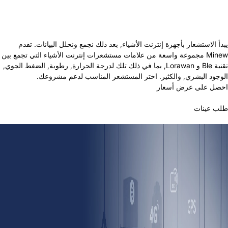
يبدأ الاستشعار بأجهزة إنترنت الأشياء, بعد ذلك نجمع ونحلل البيانات. تقدم
Minew مجموعة واسعة من علامات مستشعرات إنترنت الأشياء التي تجمع بين
تقنية Ble و Lorawan, بما في ذلك تلك لدرجة الحرارة, رطوبة, الضغط الجوي,
الوجود البشري, والكثير. اختر المستشعر المناسب لدعم مشروعك.
احصل على عرض أسعار
طلب عينات