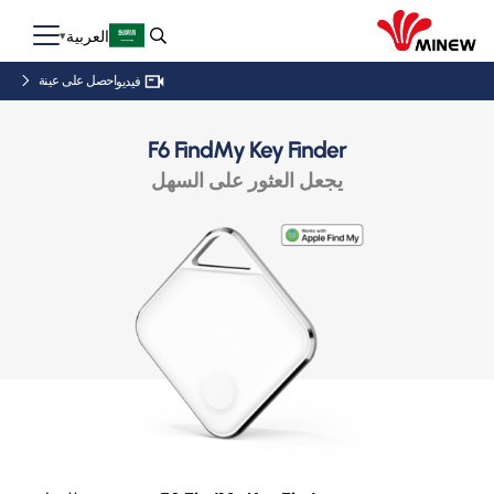
العربية
احصل على عينة
فيديو
F6 FindMy Key Finder
يجعل العثور على السهل