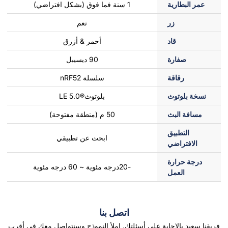
عمر البطارية
1 سنة فما فوق (بشكل افتراضي)
زر
نعم
قاد
أحمر & أزرق
صفارة
90 ديسيبل
رقاقة
سلسلة nRF52
نسخة بلوتوث
بلوتوث®LE 5.0
مسافة البث
50 م (منطقة مفتوحة)
التطبيق
ابحث عن تطبيقي
الافتراضي
درجة حرارة
-20درجه مئوية ~ 60 درجه مئوية
العمل
اتصل بنا
فريقنا سعيد بالإجابة على أسئلتك. املأ النموذج وسنتواصل معك في أقرب