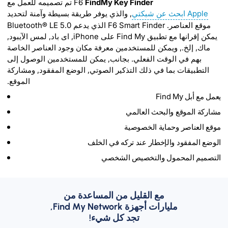
FindMy Key Finder
F6
تم تصميمه للعمل مع
Apple ابحث عن شبكتي
, والذي يوفر طريقة بسيطة وآمنة لتحديد
موقع العناصر. F6 Smart Finder الذي يدعم Bluetooth® LE 5.0
يمكن إقرانها مع تطبيق Find My على iPhone, اى باد, لمس الآيبود,
ماك, إلخ., ويمكن للمستخدمين معرفة مكان وجود العناصر الخاصة
بهم في الوقت الفعلي. بجانب, يمكن للمستخدمين الوصول إلى
التطبيقات بما في ذلك التذكير الصوتي, الوضع المفقود, ومشاركة
الموقع.
يعمل مع أبل Find My
مشاركة الموقع والبحث العالمي
موقع العناصر وحماية الخصوصية
الوضع المفقود والإخطار عند تركه في الخلف
التصميم المحمول والتخصيص الشخصي
مع القليل من المساعدة من
مليارات أجهزة Find My Network,
تجد كل شيء!