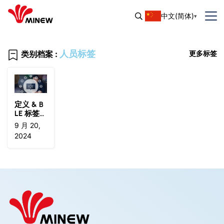
中文(简体)
人员标签
类别档案 :
更多标签
定义 & B
LE 标签
的使用,
9 月 20,
传感器标
2024
签, 人员
标签, 和
资产标签