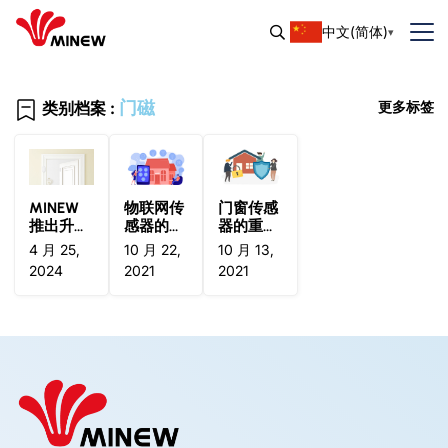
中文(简体)
门磁
类别档案 :
更多标签
MINEW
物联网传
门窗传感
推出升级
感器的基
器的重要
版智能门
础知识
性
4 月 25,
10 月 22,
10 月 13,
传感器，
2024
2021
2021
提供可靠
的安全解
决方案