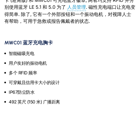
卡 (迎角版) 和 MWC01 可充电蓝牙徽章, 两者均支持 RFID 并分
别使用蓝牙 LE 5.1 和 5.0 为了
人员管理
. 磁性充电端口让充电变
得简单. 除了, 它有一个外部按钮和一个振动电机，对视障人士
有帮助，可用于急救或报告佩戴者的状态.
MWC01 蓝牙充电胸卡
智能磁吸充电
用户友好的振动电机
多个 RFID 频率
可穿戴且信用卡大小的设计
IP67防尘防水
492 英尺 (150 米) 广播距离