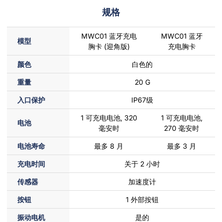
规格
MWC01 蓝牙充电
MWC01 蓝牙
模型
胸卡 (迎角版)
充电胸卡
颜色
白色的
重量
20 G
入口保护
IP67级
1 可充电电池, 320
1 可充电电池,
电池
毫安时
270 毫安时
电池寿命
最多 8 月
最多 3 月
充电时间
关于 2 小时
传感器
加速度计
按钮
1 外部按钮
振动电机
是的