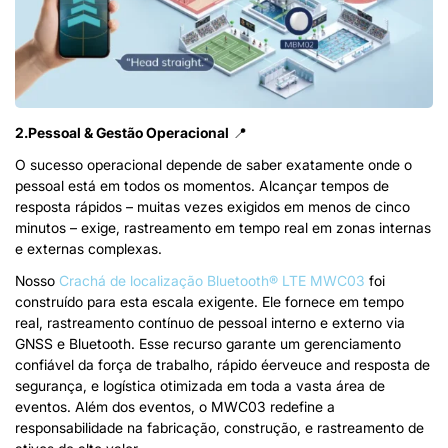
2.Pessoal & Gestão Operacional
📍
O sucesso operacional depende de saber exatamente onde o
pessoal está em todos os momentos. Alcançar tempos de
resposta rápidos – muitas vezes exigidos em menos de cinco
minutos – exige, rastreamento em tempo real em zonas internas
e externas complexas.
Nosso
Crachá de localização Bluetooth® LTE MWC03
foi
construído para esta escala exigente. Ele fornece em tempo
real, rastreamento contínuo de pessoal interno e externo via
GNSS e Bluetooth. Esse recurso garante um gerenciamento
confiável da força de trabalho, rápido
é
e
r
v
eu
c
e
a
n
d
resposta de
segurança, e logística otimizada em toda a vasta área de
eventos. Além dos eventos, o MWC03 redefine a
responsabilidade na fabricação, construção, e rastreamento de