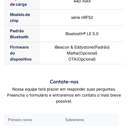
440 mAh
de carga
Modelo de
série nRF52
chip
Padrão
Bluetooth® LE 5.0
Bluetooth
Firmware
iBeacon & Eddystone(Padrão)
do
Malha(Opcional)
dispositivo
OTA(Opcional)
Contate-nos
Nossa equipe terá prazer em responder suas perguntas.
Preencha o formulário e entraremos em contato o mais breve
possível.
Por favor deixe este campo vazio.