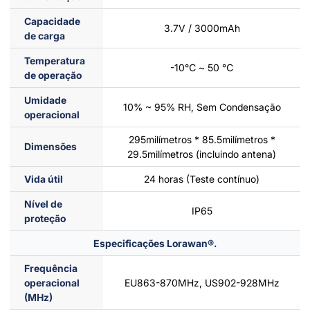
Capacidade
3.7V / 3000mAh
de carga
Temperatura
-10℃ ~ 50 ℃
de operação
Umidade
10% ~ 95% RH, Sem Condensação
operacional
295milímetros * 85.5milímetros *
Dimensões
29.5milímetros (incluindo antena)
Vida útil
24 horas (Teste contínuo)
Nível de
IP65
proteção
Especificações Lorawan®.
Frequência
operacional
EU863-870MHz, US902-928MHz
(MHz)