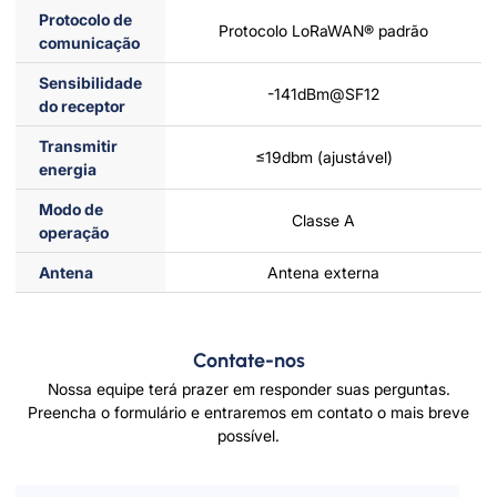
Protocolo de
Protocolo LoRaWAN® padrão
comunicação
Sensibilidade
-141dBm@SF12
do receptor
Transmitir
≤19dbm (ajustável)
energia
Modo de
Classe A
operação
Antena
Antena externa
Contate-nos
Nossa equipe terá prazer em responder suas perguntas.
Preencha o formulário e entraremos em contato o mais breve
possível.
Por favor deixe este campo vazio.