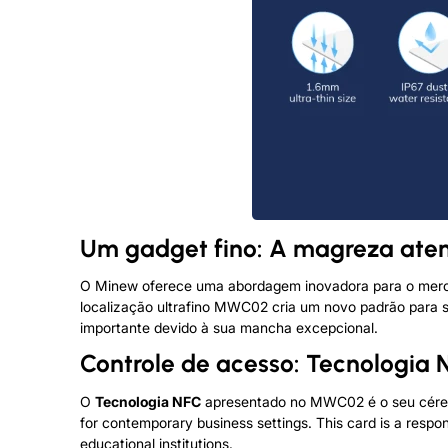
Um gadget fino: A magreza aten
O Minew oferece uma abordagem inovadora para o mercad
localização ultrafino MWC02 cria um novo padrão para se
importante devido à sua mancha excepcional.
Controle de acesso: Tecnologia
O
Tecnologia NFC
apresentado no MWC02 é o seu cérebr
for contemporary business settings
.
This card is a respo
educational institutions
.