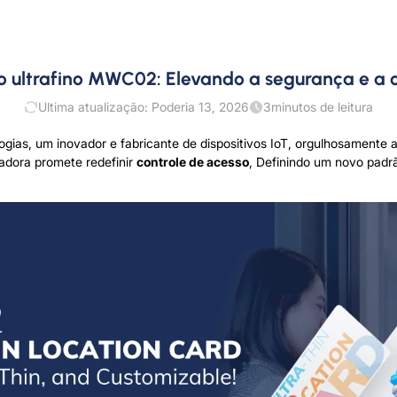
o ultrafino MWC02: Elevando a segurança e a c
Ultima atualização: Poderia 13, 2026
3
minutos de leitura
ias, um inovador e fabricante de dispositivos IoT, orgulhosamente 
vadora promete redefinir
controle de acesso
, Definindo um novo padrã