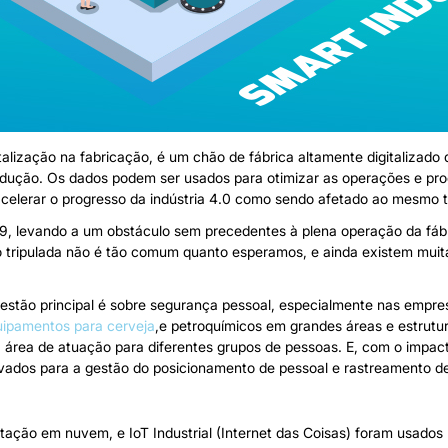
igitalização na fabricação, é um chão de fábrica altamente digitaliza
odução. Os dados podem ser usados ​​para otimizar as operações e p
acelerar o progresso da indústria 4.0 como sendo afetado ao mesmo 
9, levando a um obstáculo sem precedentes à plena operação da fáb
ão tripulada não é tão comum quanto esperamos, e ainda existem muit
questão principal é sobre segurança pessoal, especialmente nas emp
uipamentos para cerveja
,e petroquímicos em grandes áreas e estrutur
 a área de atuação para diferentes grupos de pessoas. E, com o impact
levados para a gestão do posicionamento de pessoal e rastreamento d
ação em nuvem, e IoT Industrial (Internet das Coisas) foram usados ​​p