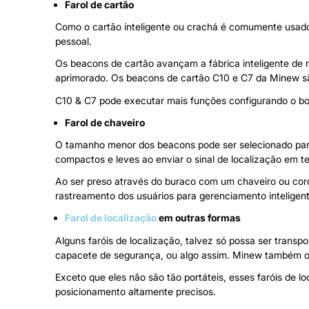
Farol de cartão
Como o cartão inteligente ou crachá é comumente usado
pessoal.
Os beacons de cartão avançam a fábrica inteligente de m
aprimorado. Os beacons de cartão C10 e C7 da Minew sã
C10 & C7 pode executar mais funções configurando o botã
Farol de chaveiro
O tamanho menor dos beacons pode ser selecionado para 
compactos e leves ao enviar o sinal de localização em t
Ao ser preso através do buraco com um chaveiro ou cord
rastreamento dos usuários para gerenciamento inteligent
Farol de localização
em outras formas
Alguns faróis de localização, talvez só possa ser transp
capacete de segurança, ou algo assim. Minew também o
Exceto que eles não são tão portáteis, esses faróis de 
posicionamento altamente precisos.