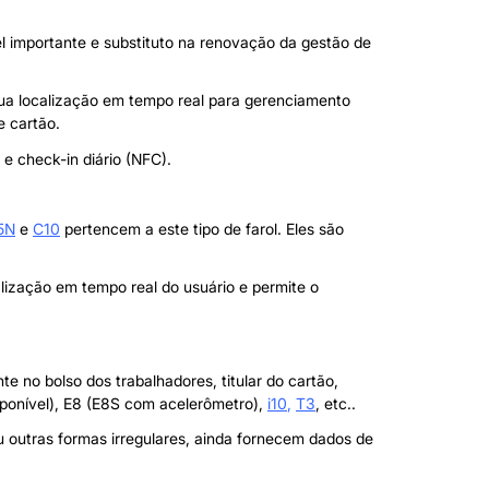
 importante e substituto na renovação da gestão de
 sua localização em tempo real para gerenciamento
e cartão.
e check-in diário (NFC).
5N
e
C10
pertencem a este tipo de farol. Eles são
ização em tempo real do usuário e permite o
e no bolso dos trabalhadores, titular do cartão,
onível), E8 (E8S com acelerômetro),
i10
,
T3
, etc..
u outras formas irregulares, ainda fornecem dados de