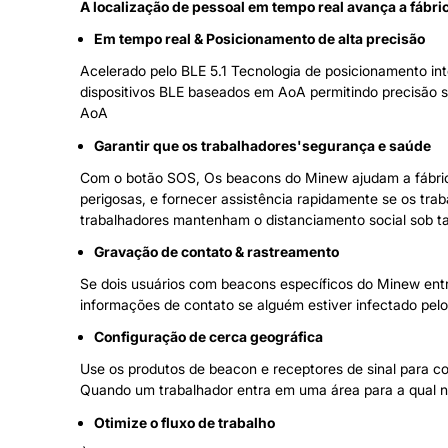
A localização de pessoal em tempo real avança a fábric
Em tempo real & Posicionamento de alta precisão
Acelerado pelo BLE 5.1 Tecnologia de posicionamento in
dispositivos BLE baseados em AoA permitindo precisão
AoA
Garantir que os trabalhadores
'
segurança e saúde
Com o botão SOS, Os beacons do Minew ajudam a fábrica 
perigosas, e fornecer assistência rapidamente se os tra
trabalhadores mantenham o distanciamento social sob 
Gravação de contato & rastreamento
Se dois usuários com beacons específicos do Minew ent
informações de contato se alguém estiver infectado pelo
Configuração de cerca geográfica
Use os produtos de beacon e receptores de sinal para co
Quando um trabalhador entra em uma área para a qual nã
Otimize o fluxo de trabalho