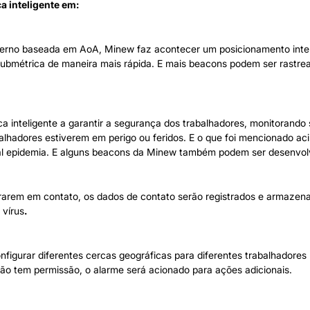
a inteligente em:
terno baseada em AoA, Minew faz acontecer um posicionamento intern
 submétrica de maneira mais rápida. E mais beacons podem ser rast
inteligente a garantir a segurança dos trabalhadores, monitorando s
balhadores estiverem em perigo ou feridos. E o que foi mencionado ac
tal epidemia. E alguns beacons da Minew também podem ser desenvol
rarem em contato, os dados de contato serão registrados e armazena
 vírus
.
nfigurar diferentes cercas geográficas para diferentes trabalhadore
o tem permissão, o alarme será acionado para ações adicionais.