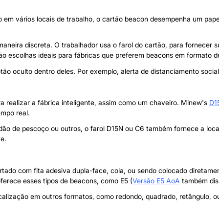
 em vários locais de trabalho, o cartão beacon desempenha um papel
aneira discreta. O trabalhador usa o farol do cartão, para fornecer
o escolhas ideais para fábricas que preferem beacons em formato d
o oculto dentro deles. Por exemplo, alerta de distanciamento social 
realizar a fábrica inteligente, assim como um chaveiro. Minew's
D1
empo real.
ão de pescoço ou outros, o farol D15N ou C6 também fornece a local
e.
ortado com fita adesiva dupla-face, cola, ou sendo colocado diretament
ferece esses tipos de beacons, como E5
(
Versão E5 AoA
também disp
localização em outros formatos, como redondo, quadrado, retângulo, o