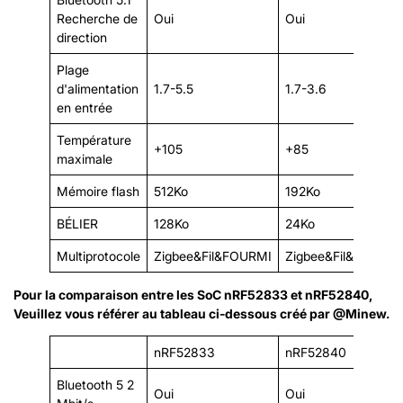
Recherche de
Oui
Oui
direction
Plage
d'alimentation
1.7-5.5
1.7-3.6
en entrée
Température
+105
+85
maximale
Mémoire flash
512Ko
192Ko
BÉLIER
128Ko
24Ko
Multiprotocole
Zigbee&Fil&FOURMI
Zigbee&Fil&FOURMI
Pour la comparaison entre les SoC nRF52833 et nRF52840,
Veuillez vous référer au tableau ci-dessous créé par @Minew.
nRF52833
nRF52840
Bluetooth 5 2
Oui
Oui