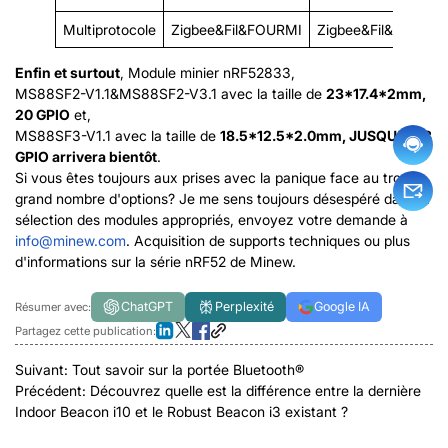
Multiprotocole
Zigbee&Fil&FOURMI
Zigbee&Fil&FOURMI
Enfin et surtout
, Module minier nRF52833,
MS88SF2-V1.1&MS88SF2-V3.1 avec la taille de
23*17.4*2mm,
20 GPIO
et,
MS88SF3-V1.1 avec la taille de
18.5*12.5*2.0mm, JUSQU'À 48
GPIO arrivera bientôt
.
Si vous êtes toujours aux prises avec la panique face au trop
grand nombre d'options? Je me sens toujours désespéré dans la
sélection des modules appropriés, envoyez votre demande à
info@minew.com
. Acquisition de supports techniques ou plus
d'informations sur la série nRF52 de Minew.
ChatGPT
Perplexité
Google IA
Résumer avec:
Partagez cette publication:
Suivant:
Tout savoir sur la portée Bluetooth®
Précédent:
Découvrez quelle est la différence entre la dernière
Indoor Beacon i10 et le Robust Beacon i3 existant ?