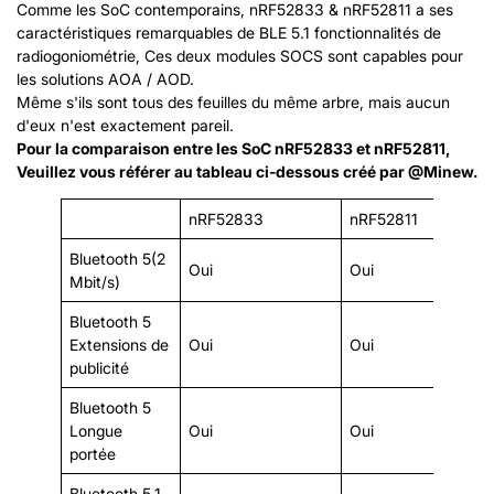
Comme les SoC contemporains, nRF52833 & nRF52811 a ses
caractéristiques remarquables de BLE 5.1 fonctionnalités de
radiogoniométrie, Ces deux modules SOCS sont capables pour
les solutions AOA / AOD.
Même s'ils sont tous des feuilles du même arbre, mais aucun
d'eux n'est exactement pareil.
Pour la comparaison entre les SoC nRF52833 et nRF52811,
Veuillez vous référer au tableau ci-dessous créé par @Minew.
nRF52833
nRF52811
Bluetooth 5(2
Oui
Oui
Mbit/s)
Bluetooth 5
Extensions de
Oui
Oui
publicité
Bluetooth 5
Longue
Oui
Oui
portée
Bluetooth 5.1