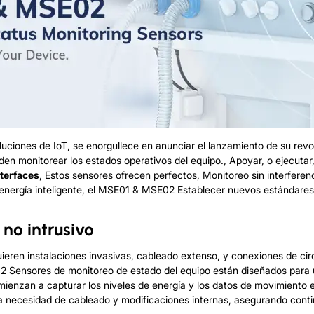
soluciones de IoT, se enorgullece en anunciar el lanzamiento de su rev
den monitorear los estados operativos del equipo., Apoyar, o ejecuta
nterfaces
, Estos sensores ofrecen perfectos, Monitoreo sin interfere
energía inteligente
, el MSE01 & MSE02 Establecer nuevos estándares 
no intrusivo
ieren instalaciones invasivas, cableado extenso, y conexiones de cir
02
Sensores de monitoreo de estado del equipo
están diseñados para 
nzan a capturar los niveles de energía y los datos de movimiento en t
 la necesidad de cableado y modificaciones internas, asegurando conti